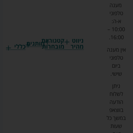
מענה
טלפוני
א-ה:
10:00 –
16:00.
ניווט
קטגוריות
מותגים
מהיר
מובחרות
כללי
אין מענה
גרקו
ביגוד
אמבטיות
תקנון
טלפוני
צ'יקו
לתינוקות
לתינוק
החנות
ביום
ספורט
הנקה
בוסטרים
הצהרת
שישי.
ליין
והאכלה
נגישות
כורסאות
ניתן
סייבקס
רחצה
הנקה
מדיניות
לשלוח
וטיפוח
מיננה
פרטיות
כסאות
הודעה
טקסטיל
אוכל
בייבי
מפת
בווצאפ
לתינוק
מישל
אתר
עגלות
במשך כל
טיולונים
לורנס
אודות
ריהוט
שעות
לתינוק
מיטות
מוסטלה
הבלוג