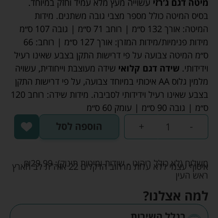
מיטה דגם ג’רזי
עשוייה מעץ מלא עמיד וחזק במיוחד.
בסיס המיטה כולל מספר מצבי גובה משתנים. מידות
המיטה: אורך 132 ס״מ | רוחב 71 ס״מ | גובה 107 ס״מ
מידות פנימיות/מידות המזרן: אורך 127 ס״מ | רוחב: 66
ס״מ המיטה צבועה על פי דרישות התקן בצבע שאינו רעיל
וידידותי.
שידה דגם קלואי
שידה מעוצבת וייחודית, עשויה
מלמין גלוס AA איכותי במיוחד צבועה, על פי דרישות התקן
בצבע שאינו רעיל וידידותי לסביבה. מידות שידה: רוחב 120
ס״מ | גובה 90 ס״מ | עומק 60 ס״מ
-
+
הוספה לסל
משלוח (לא כולל ריהוט - שידות ומיטות תינוק):
29.99
₪
איסוף עצמי ללא עלות מרחוב הדקלים 22 אזה"ת לב הארץ
ראש העין
למה אצלנו?
בגלל השירות