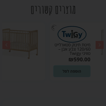
מוצרים קשורים
יט
מיטת תינוק סטארלייט
120/60 צבע עץ
טיבעי – טוויגי Twigy
₪
590.00
הוספה לסל