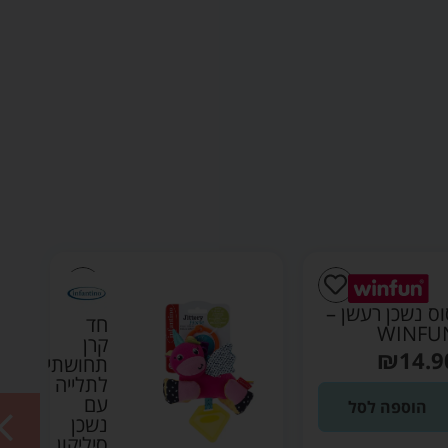
חד
בובת
קרן
בד
תחושתי
קואלה
לתלייה
רכה
עם
עם
נשכן
כדורי
סיליקון
חישה