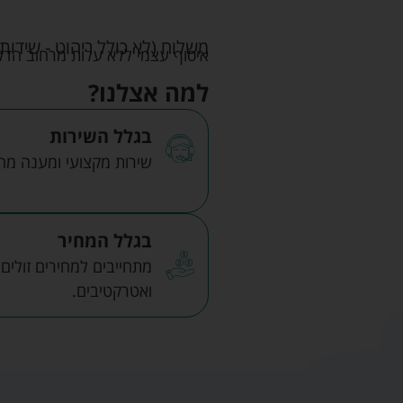
משלוח (לא כולל ריהוט - שידות 
איסוף עצמי ללא עלות מרחוב הדקלים 22 אזה"ת לב הארץ ר
למה אצלנו?
בגלל השירות
שירות מקצועי ומענה מהיר
בגלל המחיר
מתחייבים למחירים זולים
ואטרקטיבים.