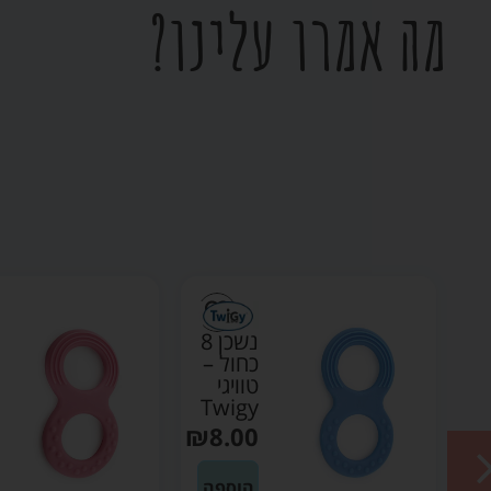
מה אמרו עלינו?
נשכן 8
נשכן 8
כחול –
ורוד –
טוויגי
טוויגי
Twigy
Twigy
₪
8.00
₪
8.00
הוספה
הוספה