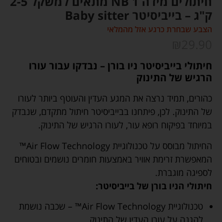
חיתולים מידה NB 1 מתאים למשקל 2-5
ק"ג – בייביסיטר Baby sitter
הצבע שבחרת כרגע אזל מהמלאי
₪
29.90
חיתולי בייביסיטר ניו בורן – נבדקו עבור עורו
הרגיש של התינוק
כהורים, תמיד נרצה את המגע העדין והעוטף ביותר לעורו
של התינוק. לכן, פיתחנו בבייביסיטר חיתול מתקדם, שנבדק
במיוחד בפיקוח רופא עור, לעורו הרגיש של התינוק.
החיתול מבוסס על טכנולוגיית Air Flow Technology™
המאפשרת זרימת אוויר באמצעות חומרים נושמים ובטוחים
לספיגה מוגברת.
חיתולי הניו בורן של בייביסיטר:
טכנולוגיית Air Flow Technology™ – שכבה נושמת
להגנה על עורו העדין של התינוק