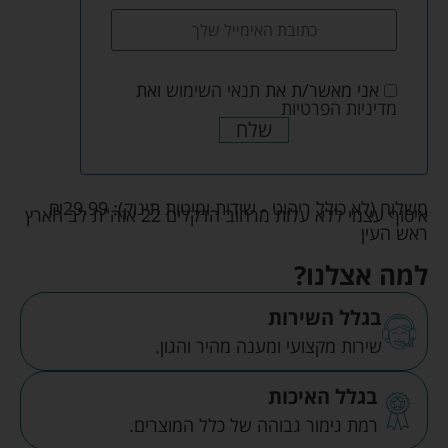
אני מאשר/ת את
תנאי השימוש
ואת
מדיניות הפרטיות
שלח
משלוח (לא כולל ריהוט - שידות ומיטות תינוק):
29.99
₪
איסוף עצמי ללא עלות מרחוב הדקלים 22 אזה"ת לב הארץ
ראש העין
למה אצלנו?
בגלל השירות
שירות מקצועי ומענה מהיר והגון.
בגלל האיכות
רמת גימור גבוהה של כלל המוצרים.