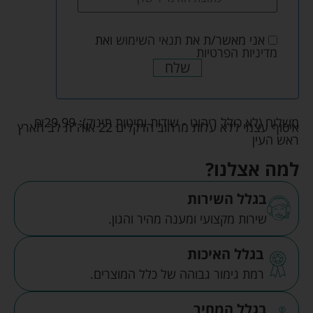
אני מאשר/ת את
תנאי השימוש
ואת
מדיניות הפרטיות
שלח
משלוח (לא כולל ריהוט - שידות ומיטות תינוק):
29.99
₪
איסוף עצמי ללא עלות מרחוב הדקלים 22 אזה"ת לב הארץ
ראש העין
למה אצלנו?
בגלל השירות
שירות מקצועי ומענה מהיר והגון.
בגלל האיכות
רמת גימור גבוהה של כלל המוצרים.
בגלל המחיר