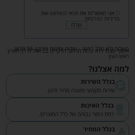
אני מאשר/ת את
תנאי השימוש
ואת
מדיניות הפרטיות
שלח
משלוח (לא כולל ריהוט - שידות ומיטות תינוק):
29.99
₪
איסוף עצמי ללא עלות מרחוב הדקלים 22 אזה"ת לב הארץ
ראש העין
למה אצלנו?
בגלל השירות
שירות מקצועי ומענה מהיר והגון.
בגלל האיכות
רמת גימור גבוהה של כלל המוצרים.
בגלל המחיר