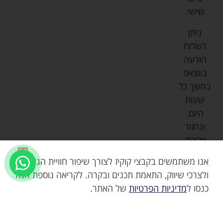
ספורט
הנקה
בוסטרים
הצהרת
שישי.
ליין
והאכלה
נגישות
כורסאות
ניתן
סייבקס
רחצה
הנקה
מדיניות
לשלוח
וטיפוח
מיננה
פרטיות
כסאות
הודעה
טקסטיל
אוכל
בייבי
מפת
בווצאפ
לתינוק
מישל
אתר
עגלות
במשך כל
טיולונים
לורנס
אודות
ריהוט
שעות
לתינוק
מיטות
מוסטלה
הבלוג
היום,
תינוק
שלנו
ונחזור
משחקים
אוונט
אליכם.
וצעצועים
בטיחות
אנו משתמשים בקבצי קוקיז לצורך שיפור חוויית הגלישה,
ולצרכי שיווק, התאמת תכנים ובקרה. לקריאה נוספת אנא
כנסו ל
מדיניות הפרטיות
של האתר.
39.90
₪
אזל
חמישיית חיתולי טטרה צבע ורוד – צחית