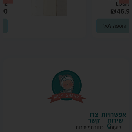
LU&ME
₪
46.90
הוספה לסל
אפשרויות
צרו
שירות
קשר
שעות
כתובת:
שדרות