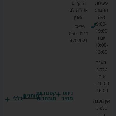
פעילות
הדקלים
החנות:
אזה''ת לב
א-ה
הארץ
9:00-
פלאפון
19:00
חנות:
050-
יום ו
4702021
10:00-
13:00
מענה
טלפוני
א-ה:
10:00 –
16:00.
ניווט
קטגוריות
מותגים
מהיר
מובחרות
כללי
אין מענה
גרקו
ביגוד
אמבטיות
תקנון
טלפוני
צ'יקו
לתינוקות
לתינוק
החנות
ביום