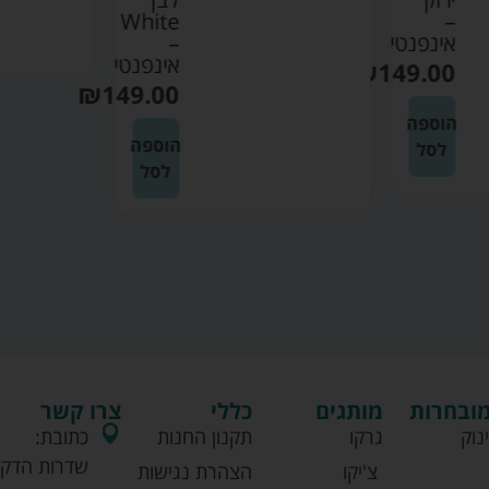
White
–
אינפנטי
–
אינפנטי
₪
149.00
₪
149.00
הוספה
הוספה
לסל
לסל
מובחרות
מותגים
כללי
צרו קשר
נוק
גרקו
תקנון החנות
כתובת:
שדרות הדקל
צ'יקו
הצהרת נגישות