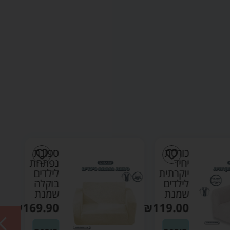
כורסת
ספונת
יחיד
נפתחת
יוקרתית
לילדים
לילדים
בוקלה
שמנת
שמנת
₪
169.90
₪
119.00