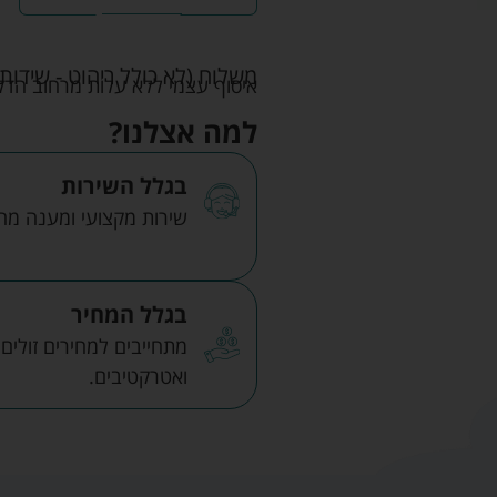
משלוח (לא כולל ריהוט - שידות 
איסוף עצמי ללא עלות מרחוב הדקלים 22 אזה"ת לב הארץ ר
למה אצלנו?
בגלל השירות
שירות מקצועי ומענה מהיר
בגלל המחיר
מתחייבים למחירים זולים
ואטרקטיבים.