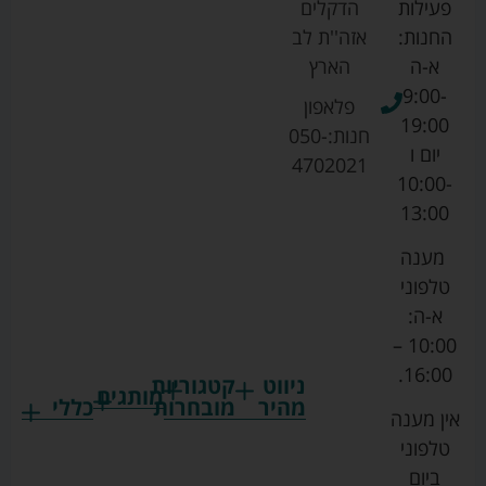
פעילות
הדקלים
החנות:
אזה''ת לב
א-ה
הארץ
9:00-
פלאפון
19:00
חנות:
050-
יום ו
4702021
10:00-
13:00
מענה
טלפוני
א-ה:
10:00 –
16:00.
ניווט
קטגוריות
מותגים
מהיר
מובחרות
כללי
אין מענה
גרקו
ביגוד
אמבטיות
תקנון
טלפוני
צ'יקו
לתינוקות
לתינוק
החנות
ביום