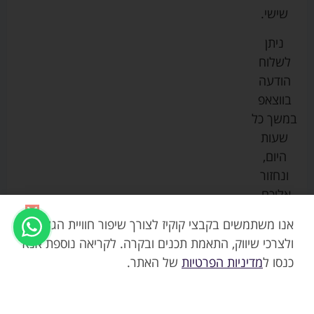
ספורט
הנקה
בוסטרים
הצהרת
שישי.
ליין
והאכלה
נגישות
כורסאות
ניתן
סייבקס
רחצה
הנקה
מדיניות
לשלוח
וטיפוח
מיננה
פרטיות
כסאות
הודעה
טקסטיל
אוכל
בייבי
מפת
בווצאפ
לתינוק
מישל
אתר
עגלות
במשך כל
טיולונים
לורנס
אודות
ריהוט
שעות
לתינוק
מיטות
מוסטלה
הבלוג
היום,
תינוק
שלנו
ונחזור
משחקים
אוונט
אליכם.
וצעצועים
בטיחות
אנו משתמשים בקבצי קוקיז לצורך שיפור חוויית הגלישה,
ולצרכי שיווק, התאמת תכנים ובקרה. לקריאה נוספת אנא
כנסו ל
מדיניות הפרטיות
של האתר.
1090.00
₪
אזל
טיולון וייפר 2026 ריפוד שוקולד –