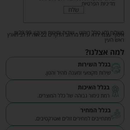
מדיניות הפרטיות
שלח
משלוח (לא כולל ריהוט - שידות ומיטות תינוק):
29.99
₪
איסוף עצמי ללא עלות מרחוב הדקלים 22 אזה"ת לב הארץ
ראש העין
למה אצלנו?
בגלל השירות
שירות מקצועי ומענה מהיר והגון.
בגלל האיכות
רמת גימור גבוהה של כלל המוצרים.
בגלל המחיר
מתחייבים למחירים זולים ואטרקטיבים.