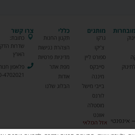
מובחרות
מותגים
כללי
צרו קשר
נוק
גרקו
תקנון החנות
כתובת:
שדרות הדקל
צ'יקו
הצהרת נגישות
הארץ
ה
ספורט ליין
מדיניות פרטיות
תינוק
סייבקס
מפת אתר
פלאפון חנות
0-4702021
מיננה
אודות
בייבי מישל
הבלוג שלנו
לורנס
מוסטלה
אוונט
 שחור – אינפנטי
אזל המלאי