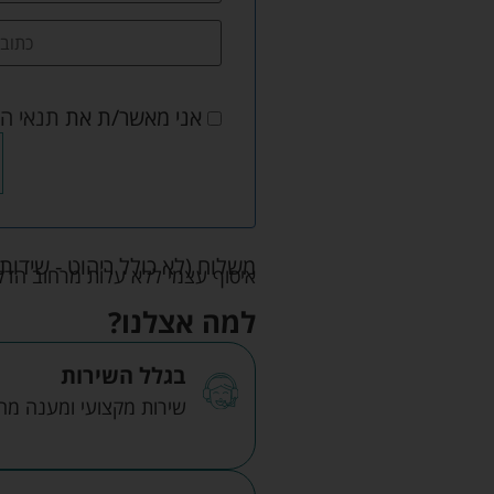
אני מאשר/ת את
תנאי ה
משלוח (לא כולל ריהוט - שידות 
איסוף עצמי ללא עלות מרחוב הדקלים 22 אזה"ת לב הארץ ר
למה אצלנו?
בגלל השירות
שירות מקצועי ומענה מהיר