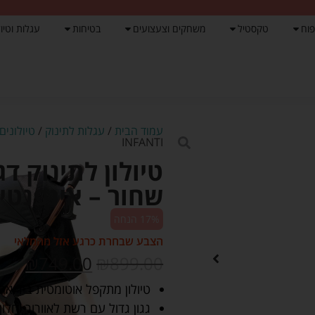
פוח
טקסטיל
משחקים וצעצועים
בטיחות
עגלות וטיול
עמוד הבית
/
עגלות לתינוק
/
טיולונים
INFANTI
שחור – אינפנטי INFANTI
17% הנחה
הצבע שבחרת כרגע אזל מהמלאי
₪
749.00
₪
899.00
טיולון מתקפל אוטומטית ביד אח
גגון גדול עם רשת לאוורור וחל