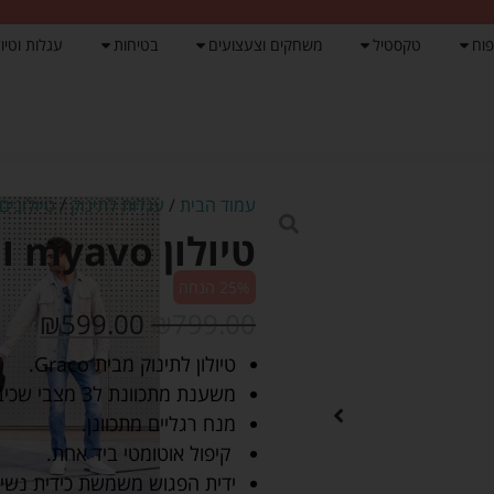
פוח
טקסטיל
משחקים וצעצועים
בטיחות
עגלות וטיול
עמוד הבית
/
עגלות לתינוק
/
טיולונים
טיולון myavo ורוד – גרקו Graco
25% הנחה
₪
599.00
₪
799.00
טיולון לתינוק מבית Graco.
משענת מתכוונת ל3 מצבי שכיבה ישיבה.
מנח רגליים מתכוונן.
קיפול אוטומטי ביד אחת.
ידית הפגוש משמשת כידית נשיא