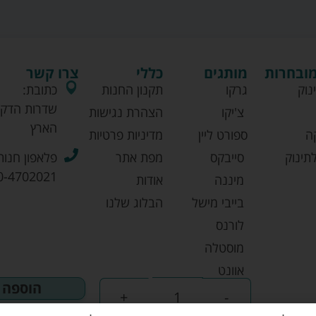
מובחרות
מותגים
כללי
צרו קשר
נוק
גרקו
תקנון החנות
כתובת:
שדרות הדקל
צ'יקו
הצהרת נגישות
הארץ
ה
ספורט ליין
מדיניות פרטיות
תינוק
סייבקס
מפת אתר
פלאפון חנות
0-4702021
מיננה
אודות
בייבי מישל
הבלוג שלנו
לורנס
מוסטלה
אוונט
הוספה 
+
-