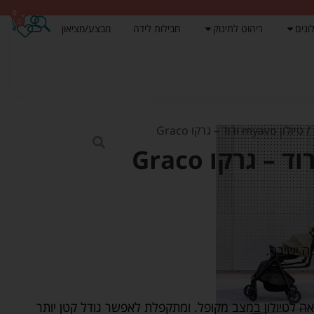
0
0
ונים
ריהוט לתינוק
חבילות לידה
מבצע/מציאון
/ טיולון myavo ורוד – גרקו Graco
ה לטיולון במצב מקופל. ומתקפלת לאפשר גודל קטן יותר