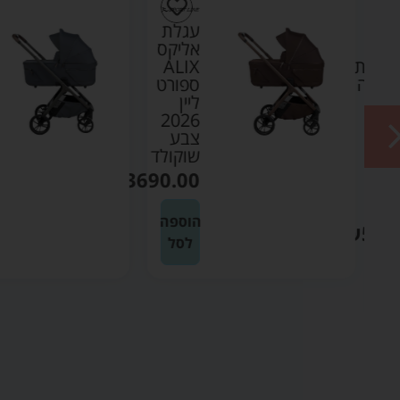
ת
עגלת
ק
אליקס
לארית
ALIX
אימה
ספורט
דה
ליין
2026
R
צבע
ר
שוקולד
₪
3690.00
נטי
הוספה
₪
599
לסל
ה