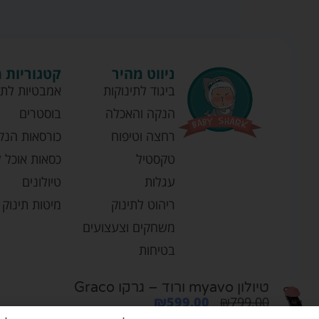
ניווט מהיר
קטגוריות 
ביגוד לתינוקות
אמבטיות לתי
הנקה והאכלה
בוסטרים
רחצה וטיפוח
כורסאות הנק
טקסטיל
כסאות אוכל ל
עגלות
טיולונים
ריהוט לתינוק
מיטות תינוק
משחקים וצעצועים
בטיחות
טיולון myavo ורוד – גרקו Graco
₪
599.00
₪
799.00