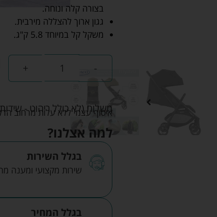
בצורה קלה ונוחה.
גגון ארוך להצללה מירבית.
משקל קל במיוחד 5.8 ק"ג.
+
-
משלוח (לא כולל ריהוט - שידות 
איסוף עצמי ללא עלות מרחוב הדקלים 22 אזה"ת לב הארץ ר
למה אצלנו?
בגלל השירות
שירות מקצועי ומענה מהיר
בגלל המחיר