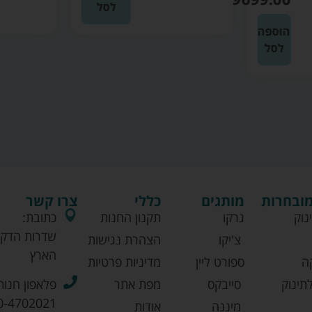
לסל
הוספה
לסל
מובחרות
מותגים
כללי
צרו קשר
נוק
גרקו
תקנון החנות
כתובת:
שדרות הדקל
צ'יקו
הצהרת נגישות
הארץ
ה
ספורט ליין
מדיניות פרטיות
תינוק
סייבקס
מפת אתר
פלאפון חנות
0-4702021
מיננה
אודות