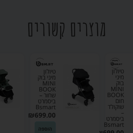
מוצרים קשורים
טיולון
טיולון
מיני
מיני בוק
בוק
MINI
MINI
BOOK
BOOK
שחור –
חום
ביסמרט
שוקולד
Bsmart
–
₪
699.00
ביסמרט
Bsmart
הוספה
₪
699.00