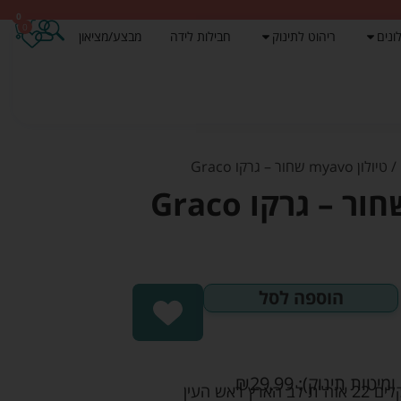
0
0
ונים
ריהוט לתינוק
חבילות לידה
מבצע/מציאון
/ טיולון myavo שחור – גרקו Graco
הוספה לסל
ומיטות תינוק):
29.99
₪
אש העין