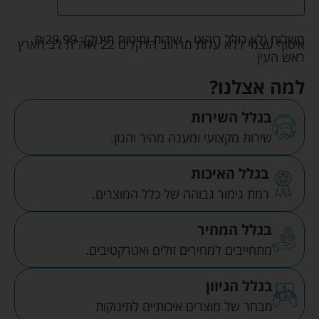
משלוח (לא כולל ריהוט - שידות ומיטות תינוק):
29.99
₪
איסוף עצמי ללא עלות מרחוב הדקלים 22 אזה"ת לב הארץ
ראש העין
למה אצלנו?
בגלל השירות
שירות מקצועי ומענה מהיר והגון.
בגלל האיכות
רמת גימור גבוהה של כלל המוצרים.
בגלל המחיר
מתחייבים למחירים זולים ואטרקטיבים.
בגלל הגיוון
מבחר של מוצרים איכותיים לתינוקות