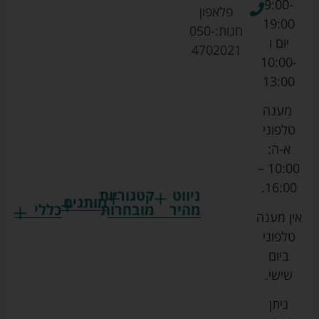
9:00-
פלאפון
19:00
חנות:
050-
יום ו
4702021
10:00-
13:00
מענה
טלפוני
א-ה:
10:00 –
16:00.
ניווט
קטגוריות
מותגים
מהיר
מובחרות
כללי
אין מענה
גרקו
ביגוד
אמבטיות
תקנון
טלפוני
צ'יקו
לתינוקות
לתינוק
החנות
ביום
ספורט
הנקה
בוסטרים
הצהרת
שישי.
ליין
והאכלה
נגישות
כורסאות
ניתן
סייבקס
רחצה
הנקה
מדיניות