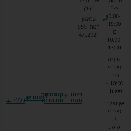
א-ה
הארץ
9:00-
פלאפון
19:00
חנות:
050-
יום ו
4702021
10:00-
13:00
מענה
טלפוני
א-ה:
10:00 –
16:00.
ניווט
קטגוריות
מותגים
מהיר
מובחרות
כללי
אין מענה
גרקו
ביגוד
אמבטיות
תקנון
טלפוני
צ'יקו
לתינוקות
לתינוק
החנות
ביום
ספורט
הנקה
בוסטרים
הצהרת
שישי.
ליין