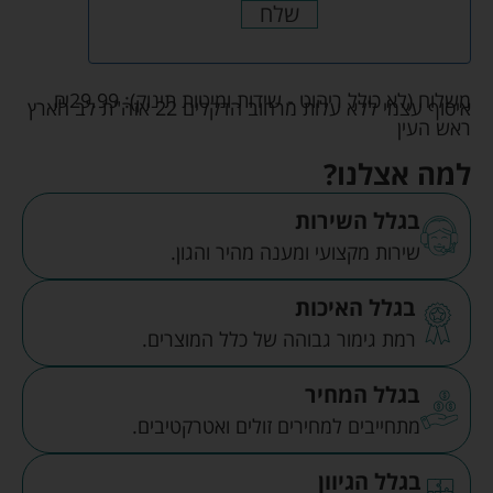
שלח
משלוח (לא כולל ריהוט - שידות ומיטות תינוק):
29.99
₪
איסוף עצמי ללא עלות מרחוב הדקלים 22 אזה"ת לב הארץ
ראש העין
למה אצלנו?
בגלל השירות
שירות מקצועי ומענה מהיר והגון.
בגלל האיכות
רמת גימור גבוהה של כלל המוצרים.
בגלל המחיר
מתחייבים למחירים זולים ואטרקטיבים.
בגלל הגיוון