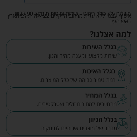
משלוח (לא כולל ריהוט - שידות ומיטות תינוק):
29.99
₪
איסוף עצמי ללא עלות מרחוב הדקלים 22 אזה"ת לב הארץ
ראש העין
למה אצלנו?
בגלל השירות
שירות מקצועי ומענה מהיר והגון.
בגלל האיכות
רמת גימור גבוהה של כלל המוצרים.
בגלל המחיר
מתחייבים למחירים זולים ואטרקטיבים.
בגלל הגיוון
מבחר של מוצרים איכותיים לתינוקות