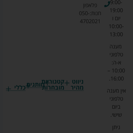
9:00-
פלאפון
19:00
חנות:
050-
יום ו
4702021
10:00-
13:00
מענה
טלפוני
א-ה:
10:00 –
16:00.
ניווט
קטגוריות
מותגים
מהיר
מובחרות
כללי
אין מענה
גרקו
ביגוד
אמבטיות
תקנון
טלפוני
צ'יקו
לתינוקות
לתינוק
החנות
ביום
ספורט
הנקה
בוסטרים
הצהרת
שישי.
ליין
והאכלה
נגישות
כורסאות
ניתן
סייבקס
רחצה
הנקה
מדיניות