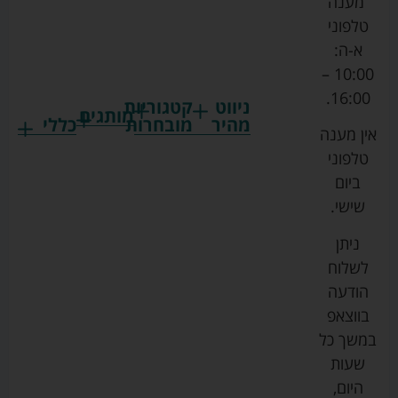
מענה
טלפוני
א-ה:
10:00 –
16:00.
ניווט
קטגוריות
מותגים
מהיר
מובחרות
כללי
אין מענה
גרקו
ביגוד
אמבטיות
תקנון
טלפוני
צ'יקו
לתינוקות
לתינוק
החנות
ביום
ספורט
הנקה
בוסטרים
הצהרת
שישי.
ליין
והאכלה
נגישות
כורסאות
ניתן
סייבקס
רחצה
הנקה
מדיניות
לשלוח
וטיפוח
מיננה
פרטיות
כסאות
הודעה
טקסטיל
אוכל
בייבי
מפת
בווצאפ
לתינוק
מישל
אתר
עגלות
במשך כל
טיולונים
לורנס
אודות
ריהוט
שעות
לתינוק
מיטות
מוסטלה
הבלוג
היום,