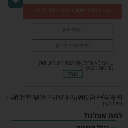
עדכנו אותי כאשר המוצר חוזר למלאי
אני מאשר/ת את
תנאי השימוש
ואת
מדיניות הפרטיות
שלח
משלוח (לא כולל ריהוט - שידות ומיטות תינוק):
29.99
₪
איסוף עצמי ללא עלות מרחוב הדקלים 22 אזה"ת לב הארץ
ראש העין
למה אצלנו?
בגלל השירות