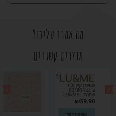
מה אמרו עלינו?
מוצרים קשורים
שמיכת קיץ מבד פוינטל
80*80 ורוד בהיר –
LU&ME
₪
59.90
הוספה לסל