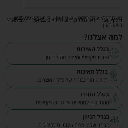
משלוח (לא כולל ריהוט - שידות ומיטות תינוק):
29.99
₪
איסוף עצמי ללא עלות מרחוב הדקלים 22 אזה"ת לב הארץ
ראש העין
למה אצלנו?
בגלל השירות
שירות מקצועי ומענה מהיר והגון.
בגלל האיכות
רמת גימור גבוהה של כלל המוצרים.
בגלל המחיר
מתחייבים למחירים זולים ואטרקטיבים.
בגלל הגיוון
מבחר של מוצרים איכותיים לתינוקות