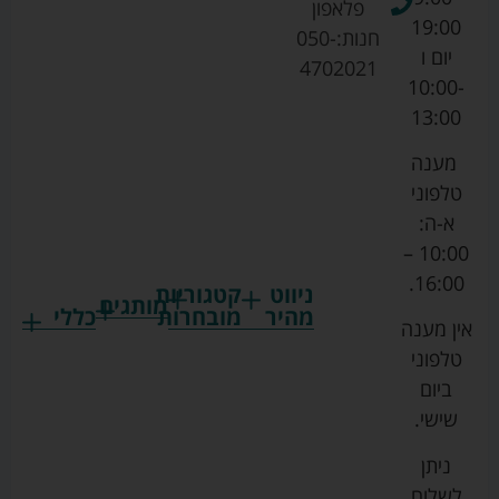
פלאפון
19:00
חנות:
050-
יום ו
4702021
10:00-
13:00
מענה
טלפוני
א-ה:
10:00 –
16:00.
ניווט
קטגוריות
מותגים
מהיר
מובחרות
כללי
אין מענה
גרקו
ביגוד
אמבטיות
תקנון
טלפוני
צ'יקו
לתינוקות
לתינוק
החנות
ביום
ספורט
הנקה
בוסטרים
הצהרת
שישי.
ליין
והאכלה
נגישות
כורסאות
ניתן
סייבקס
רחצה
הנקה
מדיניות
לשלוח