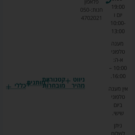
פלאפון
19:00
חנות:
050-
יום ו
4702021
10:00-
13:00
מענה
טלפוני
א-ה:
10:00 –
16:00.
ניווט
קטגוריות
מותגים
מהיר
מובחרות
כללי
אין מענה
גרקו
ביגוד
אמבטיות
תקנון
טלפוני
צ'יקו
לתינוקות
לתינוק
החנות
ביום
ספורט
הנקה
בוסטרים
הצהרת
שישי.
ליין
והאכלה
נגישות
כורסאות
ניתן
סייבקס
רחצה
הנקה
מדיניות
לשלוח