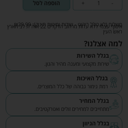
-
+
הוספה לסל
משלוח (לא כולל ריהוט - שידות ומיטות תינוק):
29.99
₪
איסוף עצמי ללא עלות מרחוב הדקלים 22 אזה"ת לב הארץ
ראש העין
למה אצלנו?
בגלל השירות
שירות מקצועי ומענה מהיר והגון.
בגלל האיכות
רמת גימור גבוהה של כלל המוצרים.
בגלל המחיר
מתחייבים למחירים זולים ואטרקטיבים.
בגלל הגיוון