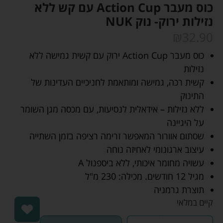
כוס מעבר Action Cup עם קש ללא
נזילות ירוק- נוק NUK
₪
32.90
כוס מעבר Action Cup ירוק עם קשית גמישה ללא
נזילות
קשית רכה, גמישה ומותאמת לחניכיים העדינות של
התינוק
ללא נזילות – אידאלית לנסיעות, עם מכסה מגן השומר
על היגיינה
שסתום אוורור המאפשר זרימה רציפה בזמן השתייה
עיצוב ארגונומי לאחיזה נוחה
עשויה מחומר איכותי, ללא ביספנול A
מגיל 12 חודשים. מכילה: 230 מ"ל
תוצרת גרמניה
קיים במלאי