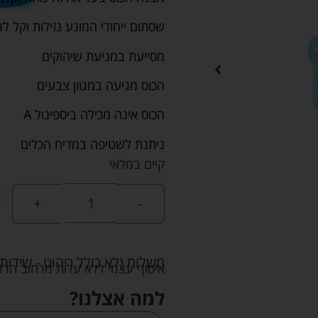
שסתום ייחודי המונע נזילות וקל ל
מסייעת במניעת שיהוקים
הכוס מגיעה במגוון צבעים
הכוס אינה מכילה ביספינול A
ניתנת לשטיפה במדיח הכלים
קיים במלאי
+
-
משלוח (לא כולל ריהוט - שידות 
איסוף עצמי ללא עלות מרחוב הדקלים 22 אזה"ת לב הארץ ר
למה אצלנו?