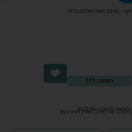
ניקוי – מורכב משני חלקים בלבד
הוספה לסל
ומיטות תינוק):
29.99
₪
אש העין