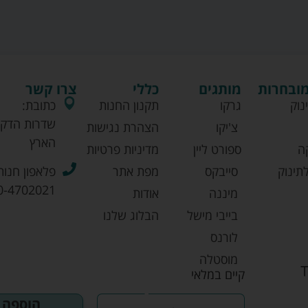
מובחרות
מותגים
כללי
צרו קשר
נוק
גרקו
תקנון החנות
כתובת:
שדרות הדקל
צ'יקו
הצהרת נגישות
הארץ
ה
ספורט ליין
מדיניות פרטיות
תינוק
סייבקס
מפת אתר
פלאפון חנות
0-4702021
מיננה
אודות
בייבי מישל
הבלוג שלנו
לורנס
מוסטלה
קיים במלאי
אוונט
הוספה 