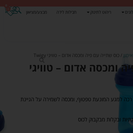
0
0
ונים
ריהוט לתינוק
חבילות לידה
מבצע/מציאון
ימון
/ כוס שתייה עם פיה ומכסה אדום – טוויגי Twigy
ה ומכסה אדום – טוויגי
ן רכה למגע המונעת טפטוף, ומכסה לשמירה על הגיינת
יות ובקלות מבקבוק לכוס