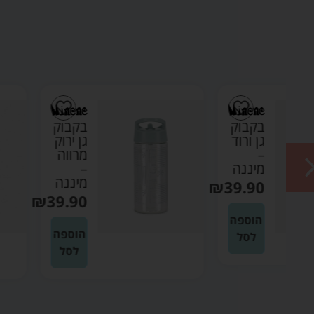
ק
בקבוק
ד
גן ירוק
מרווה
ה
–
מיננה
₪
3
₪
39.90
ה
הוספה
לסל