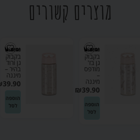
מוצרים קשורים
בקבוק
בקבוק
גן בז'
גן ורוד
מודפס
בהיר –
–
מיננה
מיננה
₪
39.90
₪
39.90
הוספה
הוספה
לסל
לסל