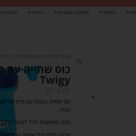
פוח
טקסטיל
משחקים וצעצועים
בטיחות
עגלות וטיול
עמוד הבית
/
הנקה והאכלה
/
בקבוקי א
כוס שתייה עם פי
Twigy
₪
14.90
כוס שתייה גבוהה עם פיית סיליקו
הפיה
הכוס מאפשרת לילד לעבור בהדרגת
מבנה הכוס בעל אחיזה נוחה וקלה