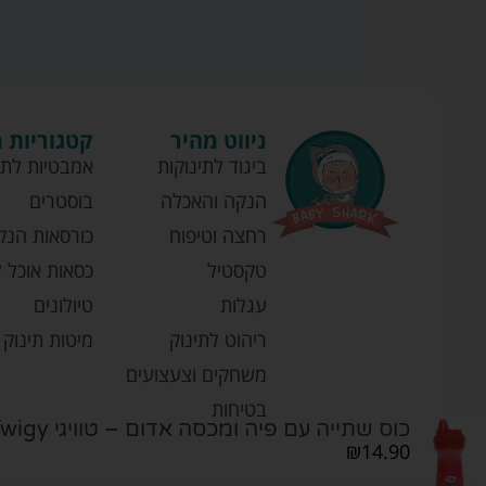
ניווט מהיר
קטגוריות 
ביגוד לתינוקות
אמבטיות לתי
הנקה והאכלה
בוסטרים
רחצה וטיפוח
כורסאות הנק
טקסטיל
כסאות אוכל ל
עגלות
טיולונים
ריהוט לתינוק
מיטות תינוק
משחקים וצעצועים
בטיחות
כוס שתייה עם פיה ומכסה אדום – טוויגי Twigy
₪
14.90