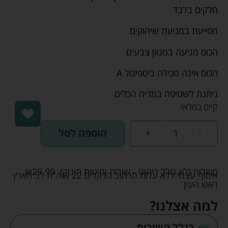
חלקים בלבד
מסייעת במניעת שיהוקים
הכוס מגיעה במגוון צבעים
הכוס אינה מכילה ביספינול A
ניתנת לשטיפה במדיח הכלים
קיים במלאי
-
+
הוספה לסל
משלוח (לא כולל ריהוט - שידות ומיטות תינוק):
29.99
₪
איסוף עצמי ללא עלות מרחוב הדקלים 22 אזה"ת לב הארץ
ראש העין
למה אצלנו?
בגלל השירות