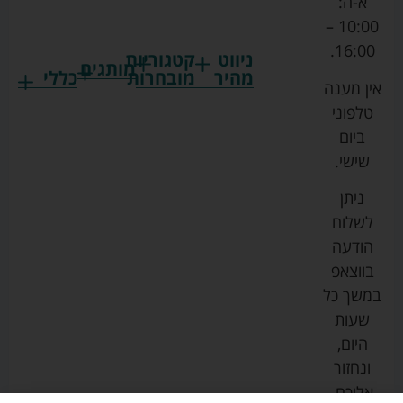
א-ה:
10:00 –
16:00.
ניווט
קטגוריות
מותגים
מהיר
מובחרות
כללי
אין מענה
גרקו
ביגוד
אמבטיות
תקנון
טלפוני
צ'יקו
לתינוקות
לתינוק
החנות
ביום
ספורט
הנקה
בוסטרים
הצהרת
שישי.
ליין
והאכלה
נגישות
כורסאות
ניתן
סייבקס
רחצה
הנקה
מדיניות
לשלוח
וטיפוח
מיננה
פרטיות
כסאות
הודעה
טקסטיל
אוכל
בייבי
מפת
בווצאפ
לתינוק
מישל
אתר
עגלות
במשך כל
טיולונים
לורנס
אודות
ריהוט
שעות
לתינוק
מיטות
מוסטלה
הבלוג
היום,
תינוק
שלנו
ונחזור
משחקים
אוונט
אליכם.
וצעצועים