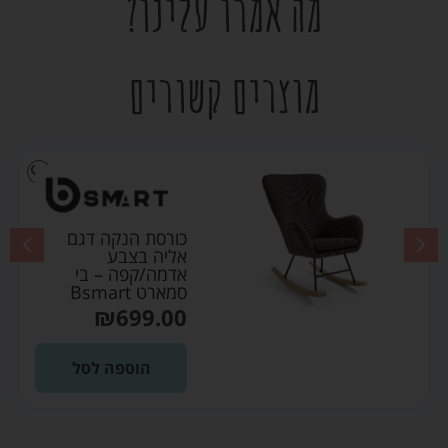
מה אמרו עלינו?
מוצרים קשורים
כורסת הנקה דגם
אליה בצבע
אדמה/קפה – בי
סמארט Bsmart
₪
699.00
הוספה לסל