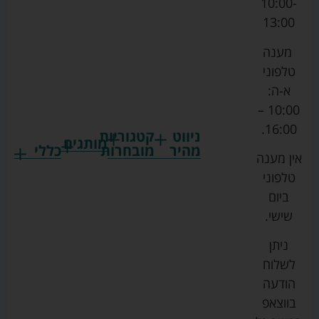
10:00-
13:00
מענה
טלפוני
א-ה:
10:00 –
16:00.
ניווט
קטגוריות
מותגים
מהיר
מובחרות
כללי
אין מענה
גרקו
ביגוד
אמבטיות
תקנון
טלפוני
צ'יקו
לתינוקות
לתינוק
החנות
ביום
ספורט
הנקה
בוסטרים
הצהרת
שישי.
ליין
והאכלה
נגישות
כורסאות
ניתן
סייבקס
רחצה
הנקה
מדיניות
לשלוח
וטיפוח
מיננה
פרטיות
כסאות
הודעה
טקסטיל
אוכל
בייבי
מפת
בווצאפ
לתינוק
מישל
אתר
עגלות