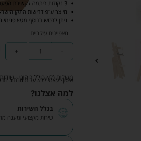
3 נקודות ריתמה לקשירת הפעוט.
מיוצר ע"פ דרישות התקן הישראל
ניתן לרכוש בנוסף מגש פנימי 
מאפיינים עיקריים
+
-
משלוח (לא כולל ריהוט - שידות 
איסוף עצמי ללא עלות מרחוב הדקלים 22 אזה"ת לב הארץ ר
למה אצלנו?
בגלל השירות
שירות מקצועי ומענה מהיר