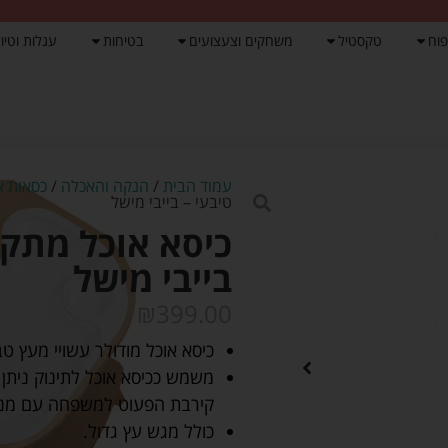
פוח
טקסטיל
משחקים וצעצועים
בטיחות
עגלות וטיול
עמוד הבית
/
הנקה והאכלה
/
כסאות א
טיבעי – בייבי מישל
כיסא אוכל מתקפ
בייבי מישל
₪
399.00
כיסא אוכל מודולר עשויי מעץ ט
קירבת הפעוט למשפחה עם מנח רגליים
כולל מגש עץ גדול.