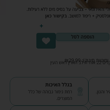
י והאירופאי – צביעה על בסיס מים ללא רעילות.
מפלסטיק + ריפוד למושב.
בקישור כאן
הוספה לסל
ומיטות תינוק):
29.99
₪
אש העין
בגלל האיכות
 והגון.
רמת גימור גבוהה של כלל
המוצרים.