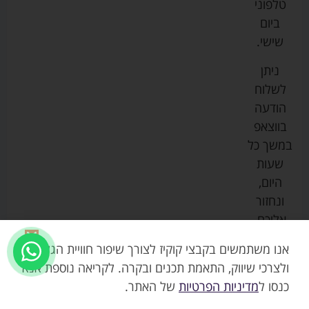
טלפוני
צ'יקו
לתינוקות
לתינוק
החנות
ביום
ספורט
הנקה
בוסטרים
הצהרת
שישי.
ליין
והאכלה
נגישות
כורסאות
ניתן
סייבקס
רחצה
הנקה
מדיניות
לשלוח
וטיפוח
מיננה
פרטיות
כסאות
הודעה
טקסטיל
אוכל
בייבי
מפת
בווצאפ
לתינוק
מישל
אתר
עגלות
במשך כל
טיולונים
לורנס
אודות
ריהוט
שעות
לתינוק
מיטות
מוסטלה
הבלוג
היום,
תינוק
שלנו
ונחזור
משחקים
אוונט
אליכם.
וצעצועים
בטיחות
אנו משתמשים בקבצי קוקיז לצורך שיפור חוויית הגלישה,
ולצרכי שיווק, התאמת תכנים ובקרה. לקריאה נוספת אנא
כנסו ל
מדיניות הפרטיות
של האתר.
₪
329.00
כיסא אוכל קומודו