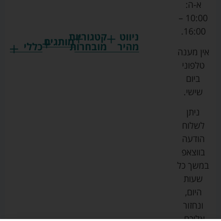
א-ה:
10:00 –
16:00.
ניווט
קטגוריות
מותגים
מהיר
מובחרות
כללי
אין מענה
גרקו
ביגוד
אמבטיות
תקנון
טלפוני
צ'יקו
לתינוקות
לתינוק
החנות
ביום
ספורט
הנקה
בוסטרים
הצהרת
שישי.
ליין
והאכלה
נגישות
כורסאות
ניתן
סייבקס
רחצה
הנקה
מדיניות
לשלוח
וטיפוח
מיננה
פרטיות
כסאות
הודעה
טקסטיל
אוכל
בייבי
מפת
בווצאפ
לתינוק
מישל
אתר
עגלות
במשך כל
טיולונים
לורנס
אודות
ריהוט
שעות
לתינוק
מיטות
מוסטלה
הבלוג
היום,
תינוק
שלנו
ונחזור
משחקים
אוונט
אליכם.
וצעצועים