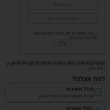
אני מאשר/ת את
תנאי השימוש
ואת
מדיניות הפרטיות
שלח
משלוח (לא כולל ריהוט - שידות ומיטות תינוק):
29.99
₪
איסוף עצמי ללא עלות מרחוב הדקלים 22 אזה"ת לב הארץ
ראש העין
למה אצלנו?
בגלל השירות
שירות מקצועי ומענה מהיר והגון.
בגלל האיכות