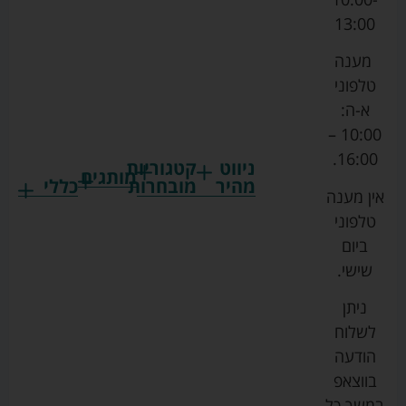
13:00
מענה
טלפוני
א-ה:
10:00 –
16:00.
ניווט
קטגוריות
מותגים
מהיר
מובחרות
כללי
אין מענה
גרקו
ביגוד
אמבטיות
תקנון
טלפוני
צ'יקו
לתינוקות
לתינוק
החנות
ביום
ספורט
הנקה
בוסטרים
הצהרת
שישי.
ליין
והאכלה
נגישות
כורסאות
ניתן
סייבקס
רחצה
הנקה
מדיניות
לשלוח
וטיפוח
מיננה
פרטיות
כסאות
הודעה
טקסטיל
אוכל
בייבי
מפת
בווצאפ
לתינוק
מישל
אתר
עגלות
במשך כל