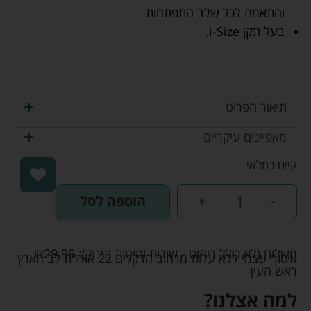
והתאמה לכל שלב התפתחות
בעל תקן i-Size.
תיאור הפריט
מאפיינים עיקריים
קיים במלאי
-
+
הוספה לסל
משלוח (לא כולל ריהוט - שידות ומיטות תינוק):
29.99
₪
איסוף עצמי ללא עלות מרחוב הדקלים 22 אזה"ת לב הארץ
ראש העין
למה אצלנו?