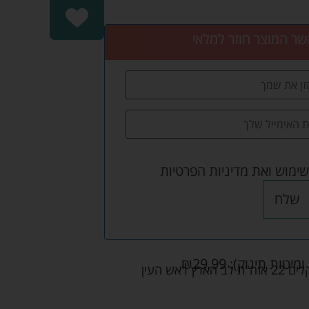
שר המוצר חוזר למלאי
שימוש
ואת
מדיניות הפרטיות
שלח
ומיטות תינוק):
29.99
₪
אש העין