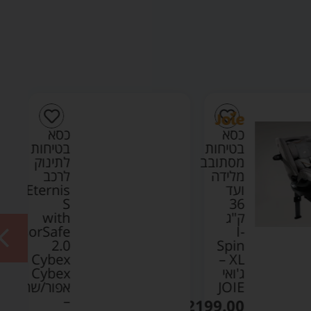
כסא
כסא
בטיחות
בטיחות
מסתובב
לתינוק
מלידה
לרכב
ועד
Eternis
S
36
ק"ג
with
SensorSafe
I-
2.0
Spin
Cybex
XL –
ג'ואי
Cybex
JOIE
אפור/שחור
–
₪
2199.00