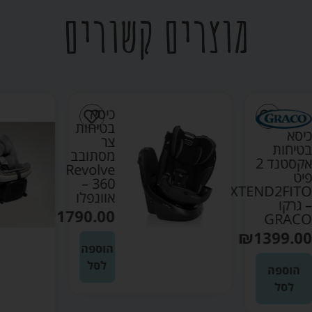
מוצרים קשורים
כיסא
בטיחות
סא
צר
טיחות
מסתובב
אקסטנד 2
Revolve
ט
360 –
EXTEND2FIT
אוונפלו
גרקו
₪
1790.00
GRAC
₪
1399.0
הוספה
לסל
הוספה
לסל