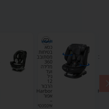
כסא
כי
חות
בטיחות
ב
ובב
מסתובב
360
פי
דה
מלידה
O
ועד
– 
גיל
O
12
0
ר
הרבור
Harbor
Har
ר
אפור
–
נטי
אינפנטי