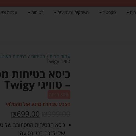
פוח
טקסטיל
משחקים וצעצועים
בטיחות
עגלות וטיול
עמוד הבית
/
בטיחות
/
בטיחות באוטו
/
טוויגי Twigy
– טוויגי Twigy
30% הנחה
הצבע שבחרת כרגע אזל מהמלאי
₪
699.00
₪
999.00
של ילדכם בכל נסיעה!