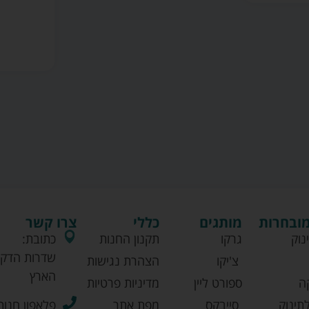
מובחרות
מותגים
כללי
צרו קשר
נוק
גרקו
תקנון החנות
כתובת:
שדרות הדקל
צ'יקו
הצהרת נגישות
הארץ
ה
ספורט ליין
מדיניות פרטיות
תינוק
סייבקס
מפת אתר
פלאפון חנות