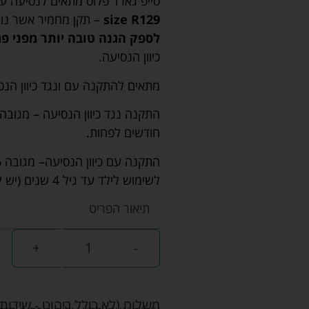
סייפ גארד פלוס מתאים לנסיעה עם
size R129
– תקן מחמיר אשר נוע
לספק הגנה טובה יותר מפני פג
כיוון הנסיעה.
מתאים להתקנה עם ונגד כיוון הנס
חודשים לפחות.
לשימוש לילד עד גיל 4 שנים (יש להתייחס לגובה הילד המצוין).
תיאור הפריט
+
-
משלוח (לא כולל ריהוט - שידות 