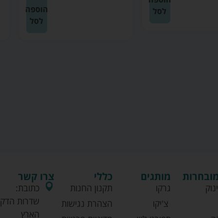
הוספה
לסל
לסל
מובחרות
מותגים
כללי
צרו קשר
נוק
גרקו
תקנון החנות
כתובת:
שדרות הדקל
צ'יקו
הצהרת נגישות
הארץ