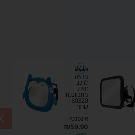
מראה
מראה
לרכב
לרכב
זווית
בצורת
מתכווננת
ינשוף
QM21C
160320
שחור
טורקיז
–
–
אינפנטי
אינפנטי
₪
39.90
₪
59.90