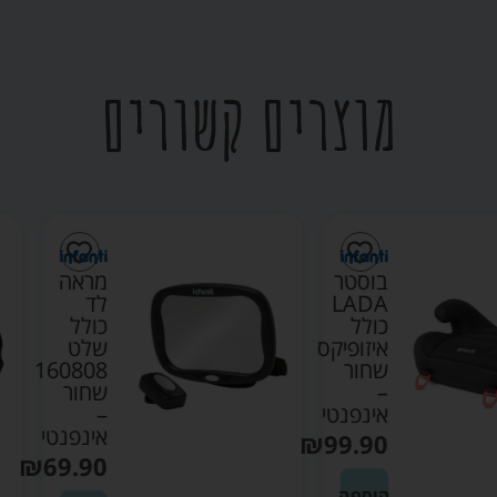
מוצרים קשורים
בוסטר
מראה
LADA
לד
כולל
כולל
איזופיקס
שלט
שחור
160808
–
שחור
אינפנטי
–
אינפנטי
₪
99.90
₪
69.90
הוספה