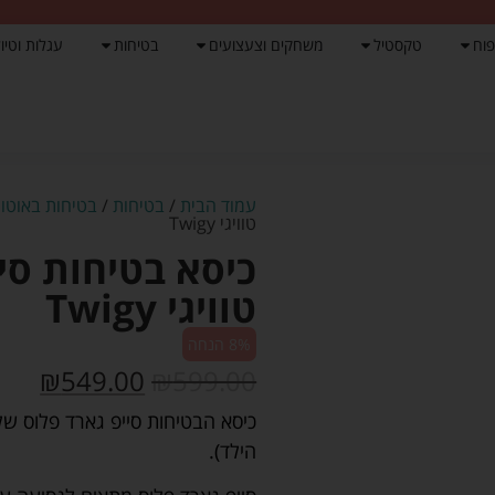
פוח
טקסטיל
משחקים וצעצועים
בטיחות
עגלות וטיול
עמוד הבית
/
בטיחות
/
בטיחות באוטו
/
טוויגי Twigy
כיסא בטיחות סי
טוויגי Twigy
8% הנחה
₪
549.00
₪
599.00
הילד).