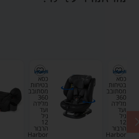
כסא
חות
בטיחות
ובב
מסתובב
360
דה
מלידה
ועד
גיל
12
ר
הרבור
Harbor
Har