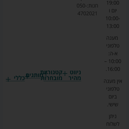
19:00
חנות:
050-
יום ו
4702021
10:00-
13:00
מענה
טלפוני
א-ה:
10:00 –
16:00.
ניווט
קטגוריות
מותגים
מהיר
מובחרות
כללי
אין מענה
גרקו
ביגוד
אמבטיות
תקנון
טלפוני
צ'יקו
לתינוקות
לתינוק
החנות
ביום
ספורט
הנקה
בוסטרים
הצהרת
שישי.
ליין
והאכלה
נגישות
כורסאות
ניתן
סייבקס
רחצה
הנקה
מדיניות
לשלוח
וטיפוח
מיננה
פרטיות
כסאות