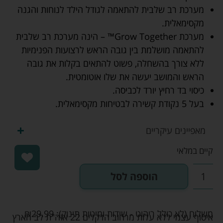
מערכת רב שלבית להתאמה לגודל הילד לנוחות והגנה
מקסימאלית.
מערכת Grow Together™ – הינה מערכת רב שלבית
להתאמה מושלמת בין גובה הראש לרצועות הפנימיות
ללא צורך בהשחלה, פשוט להתאים בקלות את גובה
הראש והמושב יעשה את שלו אוטומטית.
כיסוי בד רחיץ יורד לכביסה.
בעל 5 נקודת קשירה לבטיחות מקסימאלית.
מאפיינים עיקריים
קיים במלאי
הוספה לסל
משלוח (לא כולל ריהוט - שידות ומיטות תינוק):
29.99
₪
איסוף עצמי ללא עלות מרחוב הדקלים 22 אזה"ת לב הארץ