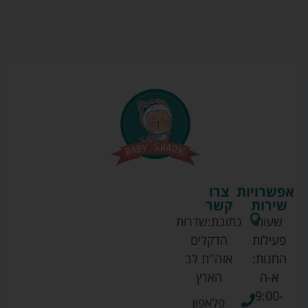
אפשרויות
צרו
שירות
קשר
שעות
כתובת:
שדרות
פעילות
הדקלים
החנות:
אזה''ת לב
א-ה
הארץ
9:00-
פלאפון