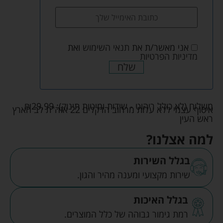
אני מאשר/ת את
תנאי השימוש
ואת
מדיניות הפרטיות
שלח
משלוח (לא כולל ריהוט - שידות ומיטות תינוק):
29.99
₪
איסוף עצמי ללא עלות מרחוב הדקלים 22 אזה"ת לב הארץ
ראש העין
למה אצלנו?
בגלל השירות
שירות מקצועי ומענה מהיר והגון.
בגלל האיכות
רמת גימור גבוהה של כלל המוצרים.