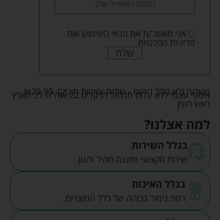
אני מאשר/ת את
תנאי השימוש
ואת
מדיניות הפרטיות
שלח
משלוח (לא כולל ריהוט - שידות ומיטות תינוק):
29.99
₪
איסוף עצמי ללא עלות מרחוב הדקלים 22 אזה"ת לב הארץ
ראש העין
למה אצלנו?
בגלל השירות
שירות מקצועי ומענה מהיר והגון.
בגלל האיכות
רמת גימור גבוהה של כלל המוצרים.