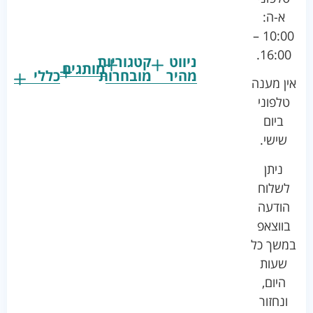
א-ה:
10:00 –
16:00.
ניווט
קטגוריות
מותגים
מהיר
מובחרות
כללי
אין מענה
גרקו
ביגוד
אמבטיות
תקנון
טלפוני
צ'יקו
לתינוקות
לתינוק
החנות
ביום
ספורט
הנקה
בוסטרים
הצהרת
שישי.
ליין
והאכלה
נגישות
כורסאות
ניתן
סייבקס
רחצה
הנקה
מדיניות
לשלוח
וטיפוח
מיננה
פרטיות
כסאות
הודעה
טקסטיל
אוכל
בייבי
מפת
בווצאפ
לתינוק
מישל
אתר
עגלות
במשך כל
טיולונים
לורנס
אודות
ריהוט
שעות
לתינוק
מיטות
מוסטלה
הבלוג
היום,
תינוק
שלנו
ונחזור
משחקים
אוונט