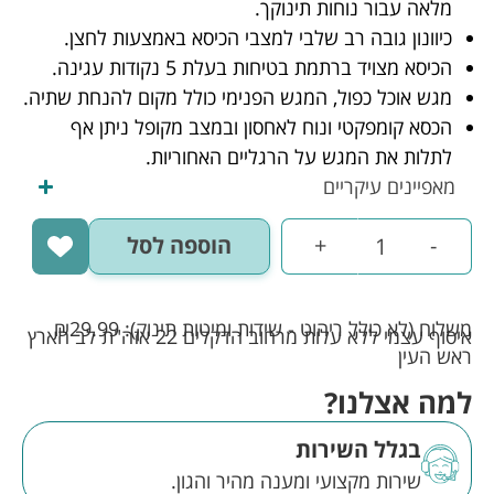
מלאה עבור נוחות תינוקך.
כיוונון גובה רב שלבי למצבי הכיסא באמצעות לחצן.
הכיסא מצויד ברתמת בטיחות בעלת 5 נקודות עגינה.
מגש אוכל כפול, המגש הפנימי כולל מקום להנחת שתיה.
הכסא קומפקטי ונוח לאחסון ובמצב מקופל ניתן אף
לתלות את המגש על הרגליים האחוריות.
מאפיינים עיקריים
-
+
הוספה לסל
משלוח (לא כולל ריהוט - שידות ומיטות תינוק):
29.99
₪
איסוף עצמי ללא עלות מרחוב הדקלים 22 אזה"ת לב הארץ
ראש העין
למה אצלנו?
בגלל השירות
שירות מקצועי ומענה מהיר והגון.