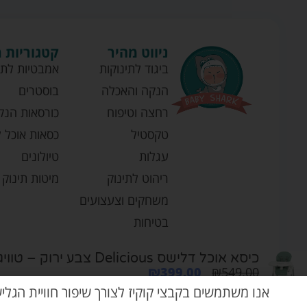
ניווט מהיר
קטגוריות 
ביגוד לתינוקות
אמבטיות לתי
הנקה והאכלה
בוסטרים
רחצה וטיפוח
כורסאות הנק
טקסטיל
כסאות אוכל ל
עגלות
טיולונים
ריהוט לתינוק
מיטות תינוק
משחקים וצעצועים
בטיחות
כיסא אוכל דלישס Delicious צבע ירוק – טוויגי Twigy
₪
399.00
₪
549.00
אנו משתמשים בקבצי קוקיז לצורך שיפור חוויית הגלי