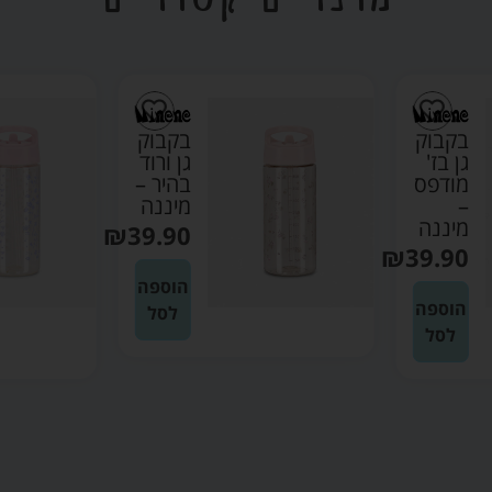
בקבוק
בקבוק
גן בז'
גן ורוד
מודפס
בהיר –
–
מיננה
מיננה
₪
39.90
₪
39.90
הוספה
הוספה
לסל
לסל