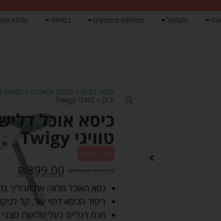
פוח
טקסטיל
משחקים וצעצועים
בטיחות
עגלות וטיול
עמוד הבית
/
הנקה והאכלה
/
כסאות א
ירוק – טוויגי Twigy
טוויגי Twigy
27% הנחה
₪
399.00
₪
549.00
כסא האוכל מלווה את תהליך גדילת התינוק מגיל 
ריפוד הכיסא דמוי עור, קל לניקוי
מנח רגליים בעל שלושה מצבי ג