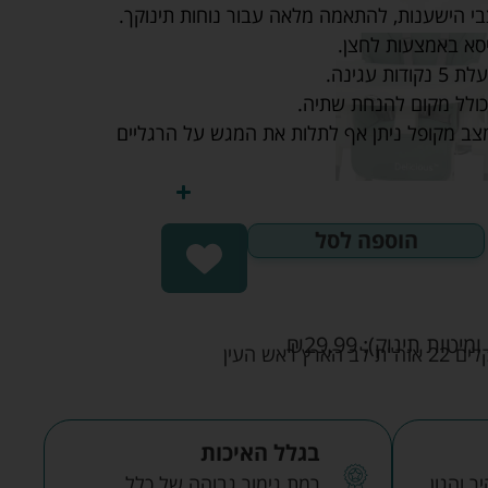
הישענות, להתאמה מלאה עבור נוחות תינוקך.
כיסא באמצעות לחצן.
עגינה.
כולל מקום להנחת שתיה.
מצב מקופל ניתן אף לתלות את המגש על הרגליים
הוספה לסל
ומיטות תינוק):
29.99
₪
אש העין
בגלל האיכות
 והגון.
רמת גימור גבוהה של כלל