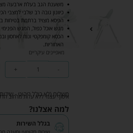
משענת הגב בעלת ארבעה מצבי 
כיוונון גובה רב שלבי למצבי ה
הכיסא מצויד ברתמת בטיחות בעלת 5 נקודות 
מגש אוכל כפול, המגש הפנימי 
הכסא קומפקטי ונוח לאחסון וב
האחוריות.
מאפיינים עיקריים
+
-
משלוח (לא כולל ריהוט - שידות 
איסוף עצמי ללא עלות מרחוב הדקלים 22 אזה"ת לב הארץ ר
למה אצלנו?
בגלל השירות
שירות מקצועי ומענה מהיר