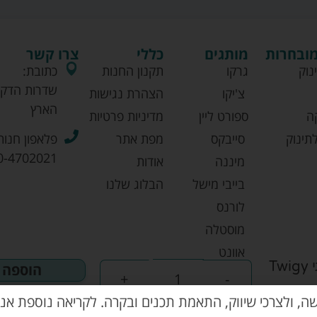
מובחרות
מותגים
כללי
צרו קשר
נוק
גרקו
תקנון החנות
כתובת:
שדרות הדקל
צ'יקו
הצהרת נגישות
הארץ
ה
ספורט ליין
מדיניות פרטיות
תינוק
סייבקס
מפת אתר
פלאפון חנות
0-4702021
מיננה
אודות
בייבי מישל
הבלוג שלנו
לורנס
מוסטלה
אוונט
הוספה 
+
-
שה, ולצרכי שיווק, התאמת תכנים ובקרה. לקריאה נוספת אנא