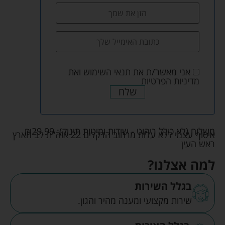
אני מאשר/ת את
תנאי השימוש
ואת
מדיניות הפרטיות
שלח
משלוח (לא כולל ריהוט - שידות ומיטות תינוק):
29.99
₪
איסוף עצמי ללא עלות מרחוב הדקלים 22 אזה"ת לב הארץ
ראש העין
למה אצלנו?
בגלל השירות
שירות מקצועי ומענה מהיר והגון.