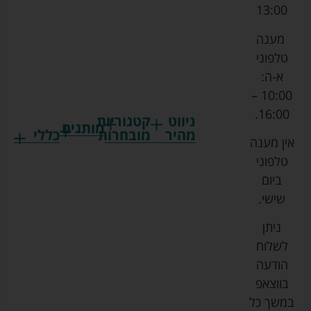
13:00
מענה
טלפוני
א-ה:
10:00 –
16:00.
ניווט
קטגוריות
מותגים
מהיר
מובחרות
כללי
אין מענה
גרקו
ביגוד
אמבטיות
תקנון
טלפוני
צ'יקו
לתינוקות
לתינוק
החנות
ביום
ספורט
הנקה
בוסטרים
הצהרת
שישי.
ליין
והאכלה
נגישות
כורסאות
ניתן
סייבקס
רחצה
הנקה
מדיניות
לשלוח
וטיפוח
מיננה
פרטיות
כסאות
הודעה
טקסטיל
אוכל
בייבי
מפת
בווצאפ
לתינוק
מישל
אתר
עגלות
במשך כל