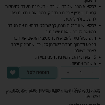
לכיסא 5 מצבי שכיבה וישיבה – השכיבה נועדה לתינוקות
קטנים שעדיין אוכלים מבקבוק. כמוכן אם נרדמים ניתן
להשכיב ולא להעיר.
לכיסא יש 8 דרגות גובה, כך שתוכלו להתאים את הגובה
בהתאם לגובה שאתם יושבים בו.
מגש כפול ניתן להוציא את המגש, להתאים את גובה
הכיסא ולדחוף מתחת לשולחן סלון כדי שהתינוק ילמד
לאכול בשולחן.
5 רצועות להגנה מירבית מפני נפילה.
5 שנות אחריות.
-
+
הוספה לסל
משלוח (לא כולל ריהוט - שידות ומיטות תינוק):
29.99
₪
איסוף עצמי ללא עלות מרחוב הדקלים 22 אזה"ת לב הארץ
ראש העין