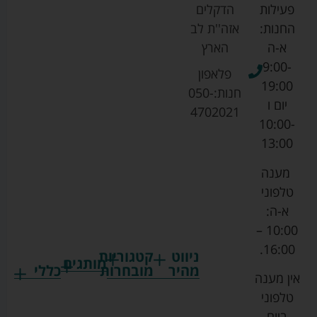
פעילות
הדקלים
החנות:
אזה''ת לב
א-ה
הארץ
9:00-
פלאפון
19:00
חנות:
050-
יום ו
4702021
10:00-
13:00
מענה
טלפוני
א-ה:
10:00 –
16:00.
ניווט
קטגוריות
מותגים
מהיר
מובחרות
כללי
אין מענה
גרקו
ביגוד
אמבטיות
תקנון
טלפוני
צ'יקו
לתינוקות
לתינוק
החנות
ביום