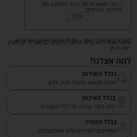
אני מאשר/ת את
תנאי השימוש
ואת
מדיניות הפרטיות
שלח
משלוח (לא כולל ריהוט - שידות ומיטות תינוק):
29.99
₪
איסוף עצמי ללא עלות מרחוב הדקלים 22 אזה"ת לב הארץ
ראש העין
למה אצלנו?
בגלל השירות
שירות מקצועי ומענה מהיר והגון.
בגלל האיכות
רמת גימור גבוהה של כלל המוצרים.
בגלל המחיר
מתחייבים למחירים זולים ואטרקטיבים.