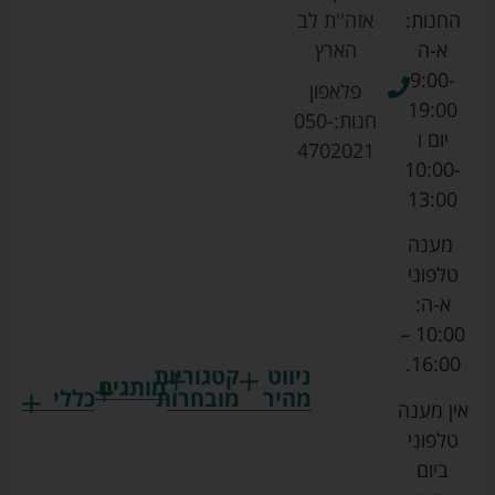
החנות:
אזה''ת לב
א-ה
הארץ
9:00-
פלאפון
19:00
חנות:
050-
יום ו
4702021
10:00-
13:00
מענה
טלפוני
א-ה:
10:00 –
16:00.
ניווט
קטגוריות
מותגים
מהיר
מובחרות
כללי
אין מענה
גרקו
ביגוד
אמבטיות
תקנון
טלפוני
צ'יקו
לתינוקות
לתינוק
החנות
ביום
ספורט
הנקה
בוסטרים
הצהרת