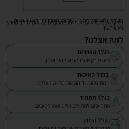
משלוח (לא כולל ריהוט - שידות ומיטות תינוק):
29.99
₪
איסוף עצמי ללא עלות מרחוב הדקלים 22 אזה"ת לב הארץ
ראש העין
למה אצלנו?
בגלל השירות
שירות מקצועי ומענה מהיר והגון.
בגלל האיכות
רמת גימור גבוהה של כלל המוצרים.
בגלל המחיר
מתחייבים למחירים זולים ואטרקטיבים.
בגלל הגיוון
מבחר של מוצרים איכותיים לתינוקות