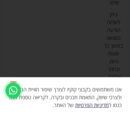
שישי.
ליין
והאכלה
נגישות
כורסאות
ניתן
סייבקס
רחצה
הנקה
מדיניות
לשלוח
וטיפוח
מיננה
פרטיות
כסאות
הודעה
טקסטיל
אוכל
בייבי
מפת
בווצאפ
לתינוק
מישל
אתר
עגלות
במשך כל
טיולונים
לורנס
אודות
ריהוט
שעות
לתינוק
מיטות
מוסטלה
הבלוג
היום,
תינוק
שלנו
ונחזור
משחקים
אוונט
אליכם.
וצעצועים
בטיחות
אנו משתמשים בקבצי קוקיז לצורך שיפור חוויית הגלישה,
ולצרכי שיווק, התאמת תכנים ובקרה. לקריאה נוספת אנא
כנסו ל
מדיניות הפרטיות
של האתר.
1299.00
₪
אזל
כיסא בטיחות 3ב1 מילסטון
₪
749.00
Milestone – גרקו GRACO