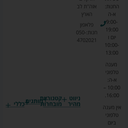
החנות:
אזה''ת לב
א-ה
הארץ
9:00-
פלאפון
19:00
חנות:
050-
יום ו
4702021
10:00-
13:00
מענה
טלפוני
א-ה:
10:00 –
16:00.
ניווט
קטגוריות
מותגים
מהיר
מובחרות
כללי
אין מענה
גרקו
ביגוד
אמבטיות
תקנון
טלפוני
צ'יקו
לתינוקות
לתינוק
החנות
ביום
ספורט
הנקה
בוסטרים
הצהרת