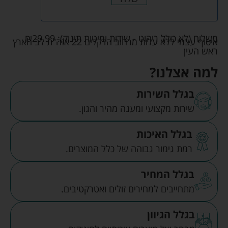
משלוח (לא כולל ריהוט - שידות ומיטות תינוק):
29.99
₪
איסוף עצמי ללא עלות מרחוב הדקלים 22 אזה"ת לב הארץ
ראש העין
למה אצלנו?
בגלל השירות
שירות מקצועי ומענה מהיר והגון.
בגלל האיכות
רמת גימור גבוהה של כלל המוצרים.
בגלל המחיר
מתחייבים למחירים זולים ואטרקטיבים.
בגלל הגיוון