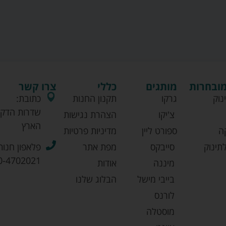
מובחרות
מותגים
כללי
צרו קשר
נוק
גרקו
תקנון החנות
כתובת:
שדרות הדקל
צ'יקו
הצהרת נגישות
הארץ
ה
ספורט ליין
מדיניות פרטיות
תינוק
סייבקס
מפת אתר
פלאפון חנות
0-4702021
מיננה
אודות
בייבי מישל
הבלוג שלנו
לורנס
מוסטלה