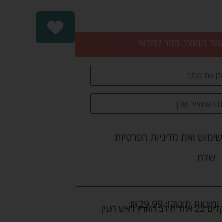
שר המוצר חוזר למלאי
שימוש
ואת
מדיניות הפרטיות
שלח
ומיטות תינוק):
29.99
₪
אש העין