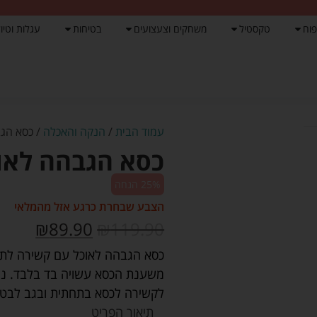
פוח
טקסטיל
משחקים וצעצועים
בטיחות
עגלות וטיול
עמוד הבית
/
הנקה והאכלה
/ כסא הגב
כסא הגבהה לאוכ
25% הנחה
הצבע שבחרת כרגע אזל מהמלאי
₪
89.90
₪
119.90
כסא הגבהה לאוכל עם קשירה לתינו
לקשירה לכסא בתחתית ובגב לבטי
תיאור הפריט