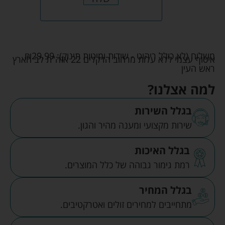
משלוח (לא כולל ריהוט - שידות ומיטות תינוק):
29.99
₪
איסוף עצמי ללא עלות מרחוב הדקלים 22 אזה"ת לב הארץ
ראש העין
למה אצלנו?
בגלל השירות
שירות מקצועי ומענה מהיר והגון.
בגלל האיכות
רמת גימור גבוהה של כלל המוצרים.
בגלל המחיר
מתחייבים למחירים זולים ואטרקטיבים.