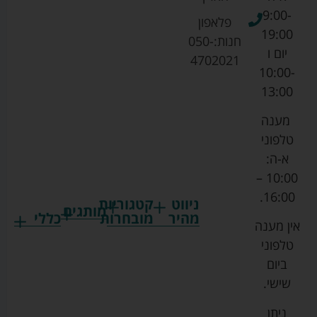
9:00-
פלאפון
19:00
חנות:
050-
יום ו
4702021
10:00-
13:00
מענה
טלפוני
א-ה:
10:00 –
16:00.
ניווט
קטגוריות
מותגים
מהיר
מובחרות
כללי
אין מענה
גרקו
ביגוד
אמבטיות
תקנון
טלפוני
צ'יקו
לתינוקות
לתינוק
החנות
ביום
ספורט
הנקה
בוסטרים
הצהרת
שישי.
ליין
והאכלה
נגישות
כורסאות
ניתן
סייבקס