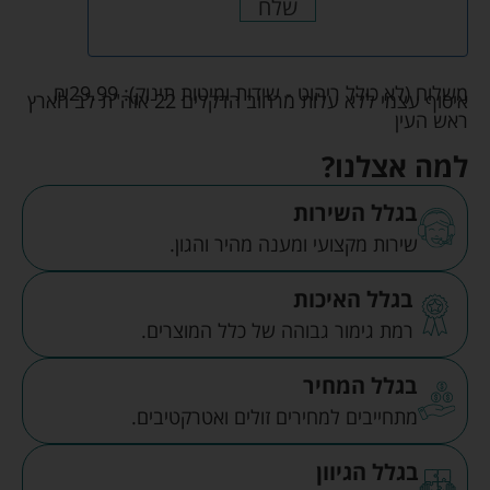
שלח
משלוח (לא כולל ריהוט - שידות ומיטות תינוק):
29.99
₪
איסוף עצמי ללא עלות מרחוב הדקלים 22 אזה"ת לב הארץ
ראש העין
למה אצלנו?
בגלל השירות
שירות מקצועי ומענה מהיר והגון.
בגלל האיכות
רמת גימור גבוהה של כלל המוצרים.
בגלל המחיר
מתחייבים למחירים זולים ואטרקטיבים.
בגלל הגיוון