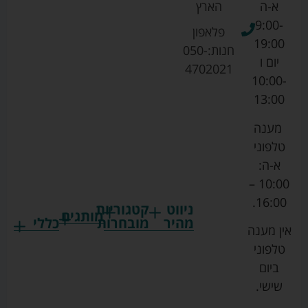
א-ה
הארץ
9:00-
פלאפון
19:00
חנות:
050-
יום ו
4702021
10:00-
13:00
מענה
טלפוני
א-ה:
10:00 –
16:00.
ניווט
קטגוריות
מותגים
מהיר
מובחרות
כללי
אין מענה
גרקו
ביגוד
אמבטיות
תקנון
טלפוני
צ'יקו
לתינוקות
לתינוק
החנות
ביום
ספורט
הנקה
בוסטרים
הצהרת
שישי.
ליין
והאכלה
נגישות
כורסאות