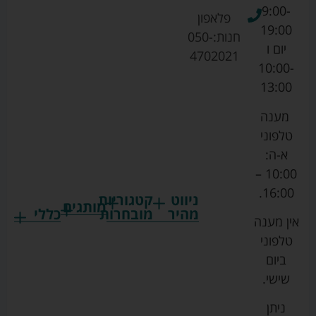
9:00-
פלאפון
19:00
חנות:
050-
יום ו
4702021
10:00-
13:00
מענה
טלפוני
א-ה:
10:00 –
16:00.
ניווט
קטגוריות
מותגים
מהיר
מובחרות
כללי
אין מענה
גרקו
ביגוד
אמבטיות
תקנון
טלפוני
צ'יקו
לתינוקות
לתינוק
החנות
ביום
ספורט
הנקה
בוסטרים
הצהרת
שישי.
ליין
והאכלה
נגישות
כורסאות
ניתן
סייבקס
רחצה
הנקה
מדיניות