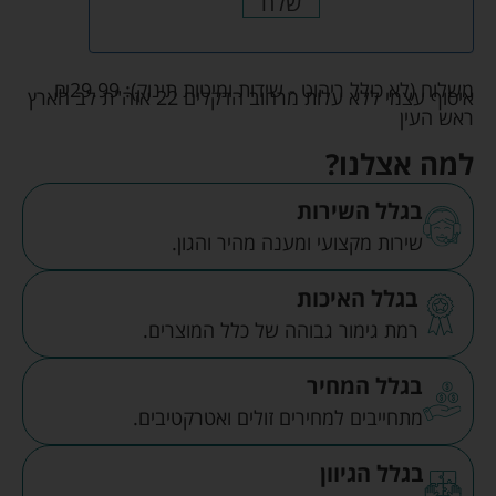
שלח
משלוח (לא כולל ריהוט - שידות ומיטות תינוק):
29.99
₪
איסוף עצמי ללא עלות מרחוב הדקלים 22 אזה"ת לב הארץ
ראש העין
למה אצלנו?
בגלל השירות
שירות מקצועי ומענה מהיר והגון.
בגלל האיכות
רמת גימור גבוהה של כלל המוצרים.
בגלל המחיר
מתחייבים למחירים זולים ואטרקטיבים.
בגלל הגיוון