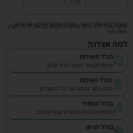
שלח
משלוח (לא כולל ריהוט - שידות ומיטות תינוק):
29.99
₪
איסוף עצמי ללא עלות מרחוב הדקלים 22 אזה"ת לב הארץ
ראש העין
למה אצלנו?
בגלל השירות
שירות מקצועי ומענה מהיר והגון.
בגלל האיכות
רמת גימור גבוהה של כלל המוצרים.
בגלל המחיר
מתחייבים למחירים זולים ואטרקטיבים.
בגלל הגיוון