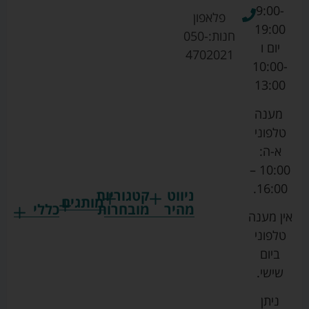
9:00-
פלאפון
19:00
חנות:
050-
יום ו
4702021
10:00-
13:00
מענה
טלפוני
א-ה:
10:00 –
16:00.
ניווט
קטגוריות
מותגים
מהיר
מובחרות
כללי
אין מענה
גרקו
ביגוד
אמבטיות
תקנון
טלפוני
צ'יקו
לתינוקות
לתינוק
החנות
ביום
ספורט
הנקה
בוסטרים
הצהרת
שישי.
ליין
והאכלה
נגישות
כורסאות
ניתן
סייבקס
רחצה
הנקה
מדיניות