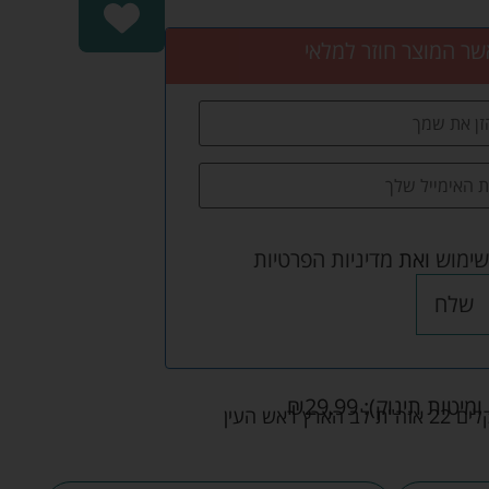
שר המוצר חוזר למלאי
שימוש
ואת
מדיניות הפרטיות
שלח
ומיטות תינוק):
29.99
₪
אש העין