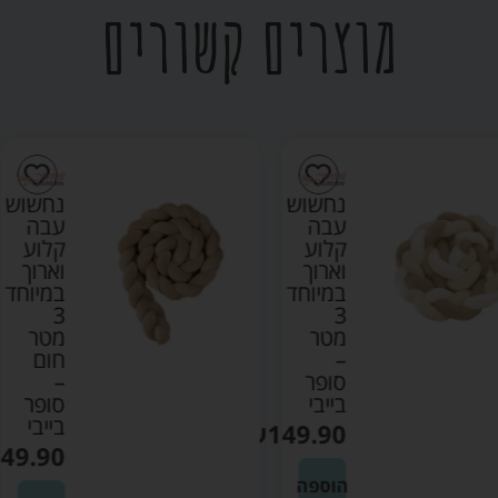
מוצרים קשורים
נחשוש
נחשוש
עבה
עבה
קלוע
קלוע
וארוך
וארוך
במיוחד
במיוחד
3
3
מטר
מטר
–
חום
סופר
–
בייבי
סופר
בייבי
₪
149.90
₪
149.90
הוספה