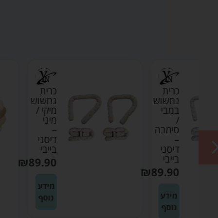
כרית
וש
נחשוש
י
מיקי /
מיני
בה
–
דיסני
י
בייבי
₪
89.90
₪
89
מידע
ע
נוסף
ף