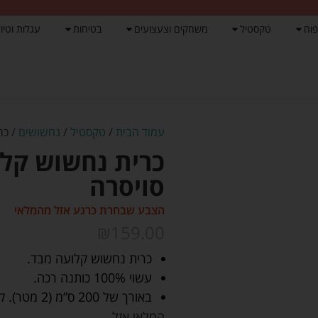
פוח
טקסטיל
משחקים וצעצועים
בטיחות
עגלות וטיול
עמוד הבית
/
טקסטיל
/
נחשושים
/ כר
כרית נחשוש קלוע
סויסרה
הצבע שבחרת כרגע אזל מהמלאי
₪
159.00
כרית נחשוש קלועה מבד.
עשוי 100% כותנה רכה.
באורך של 200 ס”מ (2 מטר). קוטר 16 ס”מ.
המלאי אזל