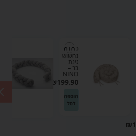
נחשוש
נחשוש
גינת
קלוע
בר –
אפור –
NINO
פינגווין
₪
199.90
₪
159.90
הוספה
הוספה
לסל
לסל