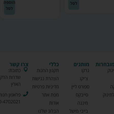
הוספה
לסל
לסל
מובחרות
מותגים
כללי
צרו קשר
נוק
גרקו
תקנון החנות
כתובת:
שדרות הדקל
צ'יקו
הצהרת נגישות
הארץ
ה
ספורט ליין
מדיניות פרטיות
תינוק
סייבקס
מפת אתר
פלאפון חנות
0-4702021
מיננה
אודות
בייבי מישל
הבלוג שלנו