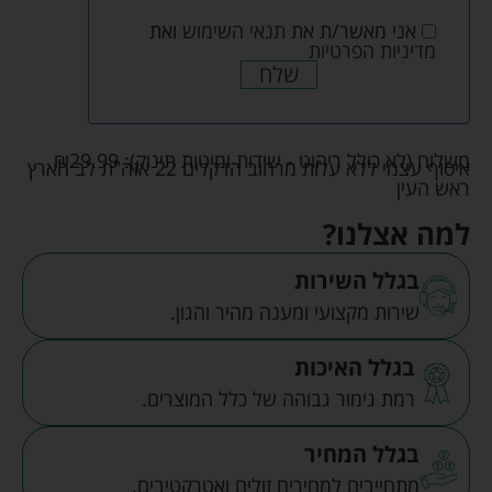
אני מאשר/ת את
תנאי השימוש
ואת
מדיניות הפרטיות
שלח
משלוח (לא כולל ריהוט - שידות ומיטות תינוק):
29.99
₪
איסוף עצמי ללא עלות מרחוב הדקלים 22 אזה"ת לב הארץ
ראש העין
למה אצלנו?
בגלל השירות
שירות מקצועי ומענה מהיר והגון.
בגלל האיכות
רמת גימור גבוהה של כלל המוצרים.
בגלל המחיר
מתחייבים למחירים זולים ואטרקטיבים.