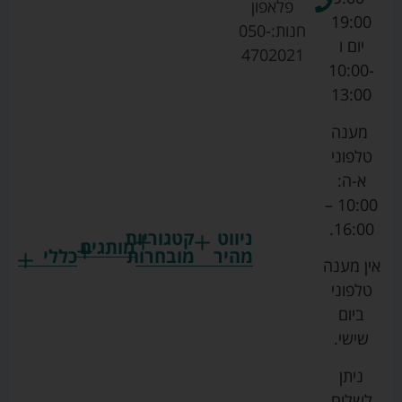
פלאפון
19:00
חנות:
050-
יום ו
4702021
10:00-
13:00
מענה
טלפוני
א-ה:
10:00 –
16:00.
ניווט
קטגוריות
מותגים
מהיר
מובחרות
כללי
אין מענה
גרקו
ביגוד
אמבטיות
תקנון
טלפוני
צ'יקו
לתינוקות
לתינוק
החנות
ביום
ספורט
הנקה
בוסטרים
הצהרת
שישי.
ליין
והאכלה
נגישות
כורסאות
ניתן
סייבקס
רחצה
הנקה
מדיניות
לשלוח