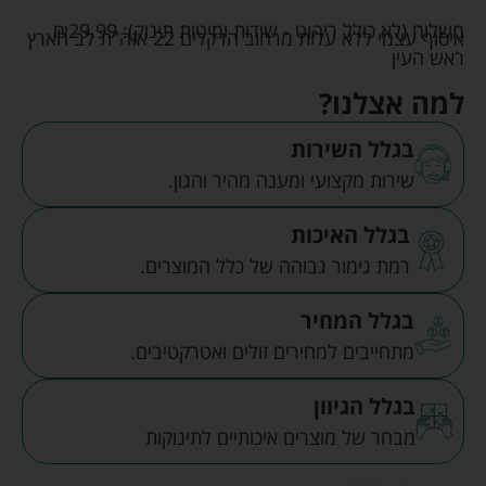
משלוח (לא כולל ריהוט - שידות ומיטות תינוק):
29.99
₪
איסוף עצמי ללא עלות מרחוב הדקלים 22 אזה"ת לב הארץ
ראש העין
למה אצלנו?
בגלל השירות
שירות מקצועי ומענה מהיר והגון.
בגלל האיכות
רמת גימור גבוהה של כלל המוצרים.
בגלל המחיר
מתחייבים למחירים זולים ואטרקטיבים.
בגלל הגיוון
מבחר של מוצרים איכותיים לתינוקות