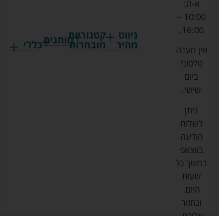
א-ה:
10:00 –
16:00.
ניווט
קטגוריות
מותגים
מהיר
מובחרות
כללי
אין מענה
גרקו
ביגוד
אמבטיות
תקנון
טלפוני
צ'יקו
לתינוקות
לתינוק
החנות
ביום
ספורט
הנקה
בוסטרים
הצהרת
שישי.
ליין
והאכלה
נגישות
כורסאות
ניתן
סייבקס
רחצה
הנקה
מדיניות
לשלוח
וטיפוח
מיננה
פרטיות
כסאות
הודעה
טקסטיל
אוכל
בייבי
מפת
בווצאפ
לתינוק
מישל
אתר
עגלות
במשך כל
טיולונים
לורנס
אודות
ריהוט
שעות
לתינוק
מיטות
מוסטלה
הבלוג
היום,
תינוק
שלנו
ונחזור
משחקים
אוונט
אליכם.
וצעצועים