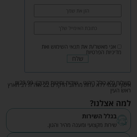
אני מאשר/ת את
תנאי השימוש
ואת
מדיניות הפרטיות
שלח
משלוח (לא כולל ריהוט - שידות ומיטות תינוק):
29.99
₪
איסוף עצמי ללא עלות מרחוב הדקלים 22 אזה"ת לב הארץ
ראש העין
למה אצלנו?
בגלל השירות
שירות מקצועי ומענה מהיר והגון.