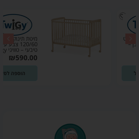
מיטת תינוק סטארלייט
120/60 צבע עץ
טיבעי – טוויגי Twigy
₪
590.00
הוספה לסל