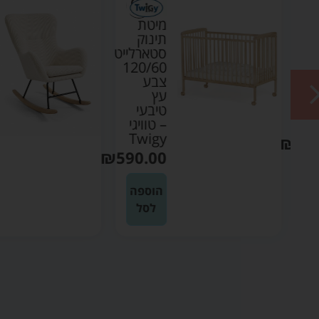
מיטת
תינוק
ייט
סטארלייט
120/60
12
צבע
עץ
טיבעי
T
– טוויגי
Twigy
₪
59
₪
590.00
ה
הוספה
לסל