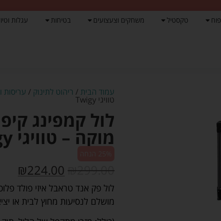
פוח
טקסטיל
משחקים וצעצועים
בטיחות
עגלות וטיול
עמוד הבית
/
ריהוט לתינוק
/
עריסות ו
טוויגי Twigy
לול קמפינג קיפו
מוקה – טוויגי Twigy
25% הנחה
₪
224.00
₪
299.00
לול פק אנד טראבל איזי פולד פלוס
מושלם לנסיעות מחוץ לבית או יצי