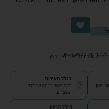
קל לנשיאה ואחסון) * המחיר לא כולל מזרן עובי 4 ס"מ
ל
ומיטות תינוק):
29.99
₪
אש העין
בגלל האיכות
 והגון.
רמת גימור גבוהה של כלל
המוצרים.
בגלל הגיוון