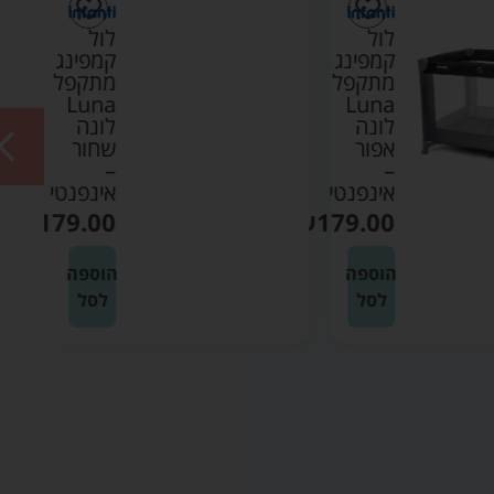
לול
לול
קמפינג
קמפינג
מתקפל
מתקפל
Luna
Luna
לונה
לונה
אפור
שחור
–
–
אינפנטי
אינפנטי
₪
179.00
₪
179.00
הוספה
הוספה
לסל
לסל