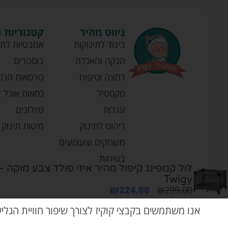
ניווט מהיר
קטגוריות 
ביגוד לתינוקות
אמבטיות לתי
הנקה והאכלה
בוסטרים
רחצה וטיפוח
כורסאות הנק
טקסטיל
כסאות אוכל ל
עגלות
טיולונים
ריהוט לתינוק
מיטות תינוק
משחקים וצעצועים
בטיחות
לול קמפינג קיפול מהיר איזי פולד צבע מוקה – ט
Twigy
₪
224.00
₪
299.00
אנו משתמשים בקבצי קוקיז לצורך שיפור חוויית הגלי