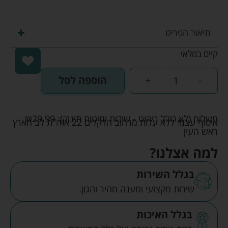
תיאור הפריט
קיים במלאי
-
+
הוספה לסל
משלוח (לא כולל ריהוט - שידות ומיטות תינוק):
29.99
₪
איסוף עצמי ללא עלות מרחוב הדקלים 22 אזה"ת לב הארץ
ראש העין
למה אצלנו?
בגלל השירות
שירות מקצועי ומענה מהיר והגון.
בגלל האיכות