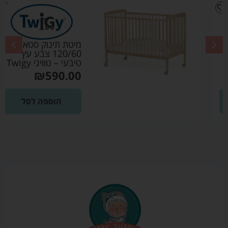
מיטת תינוק סטארלייט
120/60 צבע עץ
טיבעי – טוויגי Twigy
₪
590.00
הוספה לסל