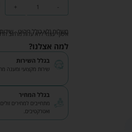
+
-
משלוח (לא כולל ריהוט - שידות 
איסוף עצמי ללא עלות מרחוב הדקלים 22 אזה"ת לב הארץ ר
למה אצלנו?
בגלל השירות
שירות מקצועי ומענה מהיר
בגלל המחיר
מתחייבים למחירים זולים
ואטרקטיבים.