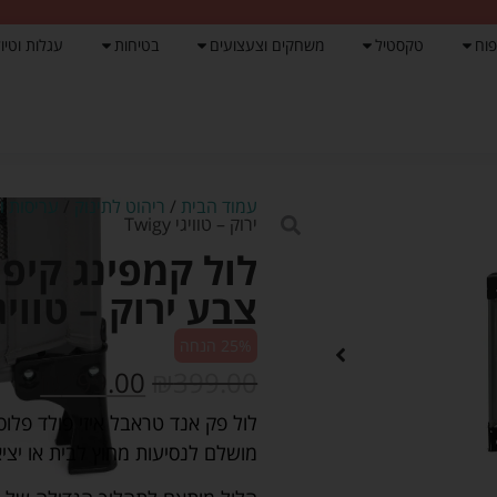
פוח
טקסטיל
משחקים וצעצועים
בטיחות
עגלות וטיול
עמוד הבית
/
ריהוט לתינוק
/
עריסות ו
ירוק – טוויגי Twigy
צבע ירוק – טוויגי igy
25% הנחה
₪
299.00
₪
399.00
לול פק אנד טראבל איזי פולד פלוס
מושלם לנסיעות מחוץ לבית או יצי