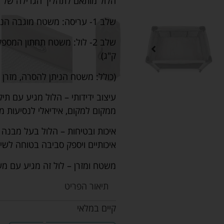
הלול מותאם לתהליך הגדילה של ילדך ומג
שלב 1- עריסה: משטח מוגבה הניתן להסרה | מגיל לידה עד 6 חודשים (9 ק"ג)
ק"ג)
(כולל: משטח הניתן להסרה, מזרן 
עיצוב ידידותי – הלול מגיע עם תי
ממקום למקום, אידיאלי לנסיעות מח
איכות ובטיחות – הלול בעל מבנה ח
איכותיים ויספק סביבה בטוחה לשי
משטח ומזרן – לול זה מגיע עם מ
תיאור הפריט
קיים במלאי