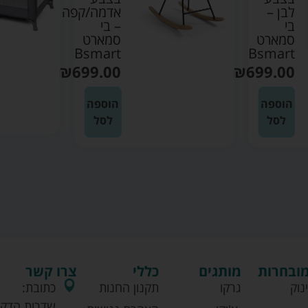
לבן –
אדמה/קפה
בי
– בי
סמארט
סמארט
Bsmart
Bsmart
₪
699.00
₪
699.00
הוספה
הוספה
לסל
לסל
מובחרות
מותגים
כללי
צרו קשר
נוק
גרקו
תקנון החנות
כתובת:
שדרות הדקל