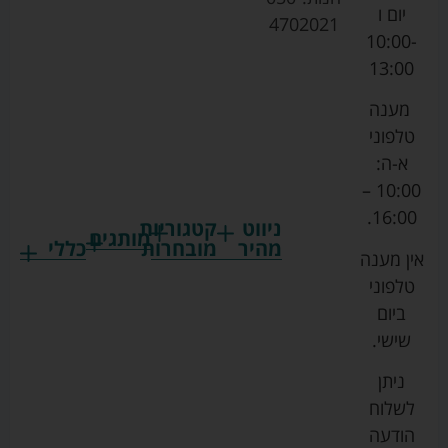
יום ו
4702021
10:00-
13:00
מענה
טלפוני
א-ה:
10:00 –
16:00.
ניווט
קטגוריות
מותגים
מהיר
מובחרות
כללי
אין מענה
גרקו
ביגוד
אמבטיות
תקנון
טלפוני
צ'יקו
לתינוקות
לתינוק
החנות
ביום
ספורט
הנקה
בוסטרים
הצהרת
שישי.
ליין
והאכלה
נגישות
כורסאות
ניתן
סייבקס
רחצה
הנקה
מדיניות
לשלוח
וטיפוח
מיננה
פרטיות
כסאות
הודעה