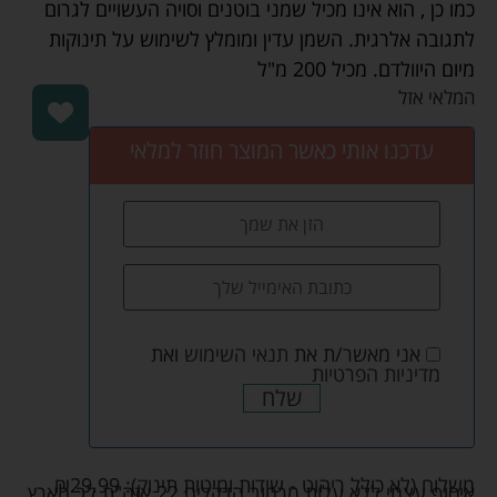
כמו כן , הוא אינו מכיל שמני בוטנים וסויה העשויים לגרום
לתגובה אלרגית. השמן עדין ומומלץ לשימוש על תינוקות
מיום היוולדם. מכיל 200 מ"ל
המלאי אזל
עדכנו אותי כאשר המוצר חוזר למלאי
אני מאשר/ת את
תנאי השימוש
ואת
מדיניות הפרטיות
שלח
משלוח (לא כולל ריהוט - שידות ומיטות תינוק):
29.99
₪
איסוף עצמי ללא עלות מרחוב הדקלים 22 אזה"ת לב הארץ