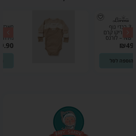
מארז 3 בגדי גוף
מעטפת טריקו קרם
מידה 0-3 – לורנס
₪
49.90
הוספה לסל