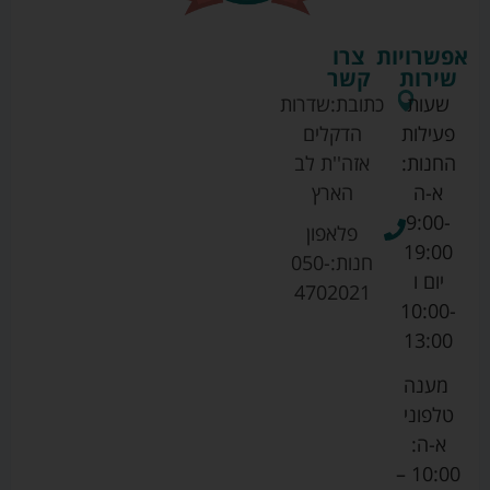
אפשרויות
צרו
שירות
קשר
שעות
כתובת:
שדרות
פעילות
הדקלים
החנות:
אזה''ת לב
א-ה
הארץ
9:00-
פלאפון
19:00
חנות:
050-
יום ו
4702021
10:00-
13:00
מענה
טלפוני
א-ה:
10:00 –