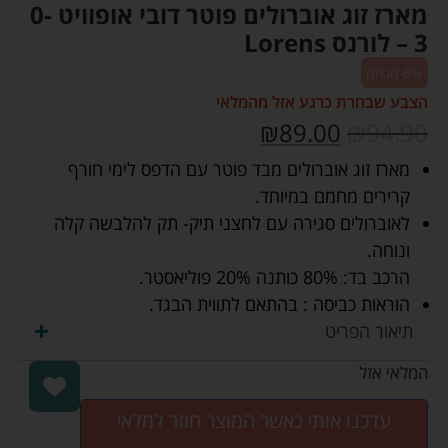
מארז זוג אוברולים פוטר דובי אופוויט 0-
3 – לורנס Lorens
6% הנחה
הצבע שבחרת כרגע אזל מהמלאי
₪
89.00
₪
94.90
מארז זוג אוברולים מבד פוטר עם הדפס לימי חורף
קרירים מחמם במיוחד.
לאוברולים סגירה עם לחצני תיק- תק להלבשה קלה
ונוחה.
הרכב בד: 80% כותנה 20% פוליאסטר.
הוראות כביסה : בהתאם לתווית הבגד.
תיאור הפריט
המלאי אזל
עדכנו אותי כאשר המוצר חוזר למלאי