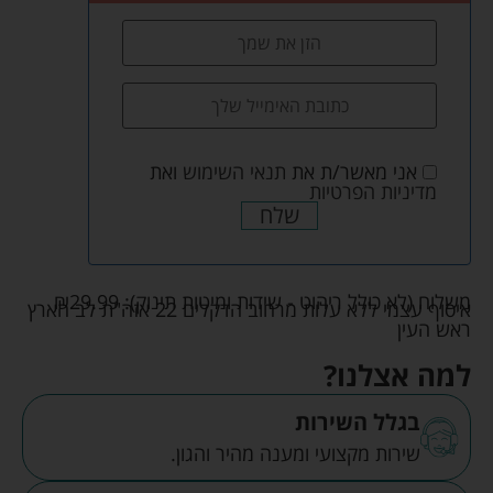
אני מאשר/ת את
תנאי השימוש
ואת
מדיניות הפרטיות
שלח
משלוח (לא כולל ריהוט - שידות ומיטות תינוק):
29.99
₪
איסוף עצמי ללא עלות מרחוב הדקלים 22 אזה"ת לב הארץ
ראש העין
למה אצלנו?
בגלל השירות
שירות מקצועי ומענה מהיר והגון.