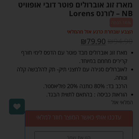
מארז זוג אוברולים פוטר דובי אופוויט
NB – לורנס Lorens
16% הנחה
הצבע שבחרת כרגע אזל מהמלאי
₪
79.90
₪
94.90
מארז זוג אוברולים מבד פוטר עם הדפס לימי חורף
קרירים מחמם במיוחד.
לאוברולים סגירה עם לחצני תיק- תק להלבשה קלה
ונוחה.
הרכב בד: 80% כותנה 20% פוליאסטר.
הוראות כביסה : בהתאם לתווית הבגד.
המלאי אזל
עדכנו אותי כאשר המוצר חוזר למלאי