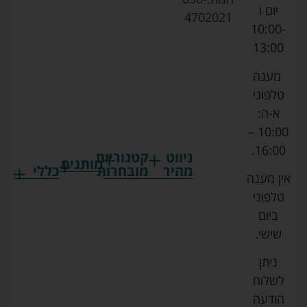
יום ו
4702021
10:00-
13:00
מענה
טלפוני
א-ה:
10:00 –
16:00.
ניווט
קטגוריות
מותגים
מהיר
מובחרות
כללי
אין מענה
גרקו
ביגוד
אמבטיות
תקנון
טלפוני
צ'יקו
לתינוקות
לתינוק
החנות
ביום
ספורט
הנקה
בוסטרים
הצהרת
שישי.
ליין
והאכלה
נגישות
כורסאות
ניתן
סייבקס
רחצה
הנקה
מדיניות
לשלוח
וטיפוח
מיננה
פרטיות
כסאות
הודעה