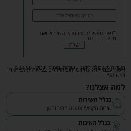
אני מאשר/ת את
תנאי השימוש
ואת
מדיניות הפרטיות
שלח
משלוח (לא כולל ריהוט - שידות ומיטות תינוק):
29.99
₪
איסוף עצמי ללא עלות מרחוב הדקלים 22 אזה"ת לב הארץ
ראש העין
למה אצלנו?
בגלל השירות
שירות מקצועי ומענה מהיר והגון.
בגלל האיכות